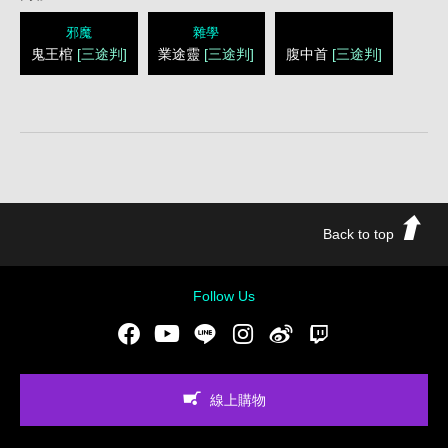
邪魔
雜學
鬼王棺
[三途判]
業途靈
[三途判]
腹中首
[三途判]
Back to top
Follow Us
Facebook
Youtube
LINE
Instgram
新浪微博
Twitch
線上購物