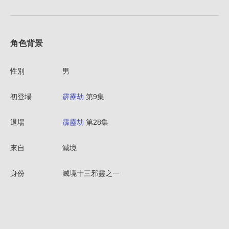
角色背景
性別
男
初登場
霹靂劫
第9集
退場
霹靂劫
第28集
來自
滅境
身份
滅境十三邪靈之一