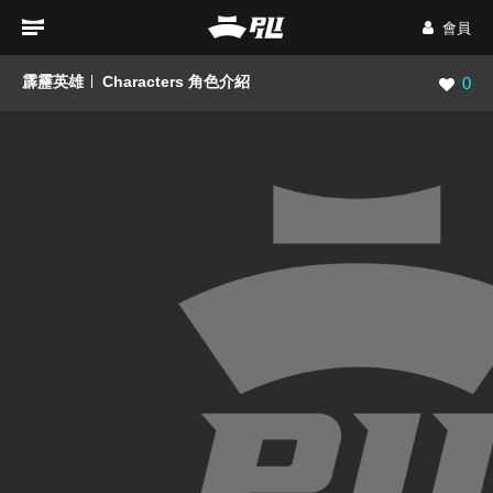
會員
霹靂英雄
Characters 角色介紹
瀏覽數
0