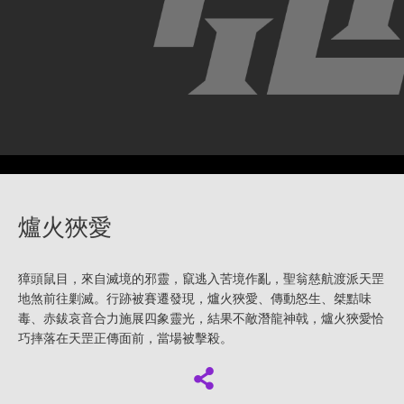
爐火狹愛
獐頭鼠目，來自滅境的邪靈，竄逃入苦境作亂，聖翁慈航渡派天罡
地煞前往剿滅。行跡被賽遷發現，爐火狹愛、傳動怒生、桀黠味
毒、赤鈸哀音合力施展四象靈光，結果不敵潛龍神戟，爐火狹愛恰
巧摔落在天罡正傳面前，當場被擊殺。