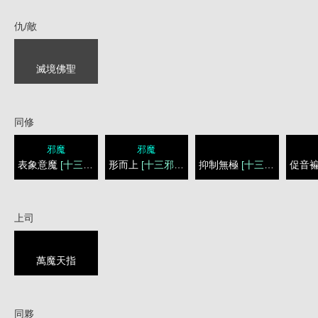
仇/敵
滅境佛聖
同修
邪魔
邪魔
表象意魔
[十三邪靈]
形而上
[十三邪靈]
抑制無極
[十三邪靈]
促音
上司
萬魔天指
同夥