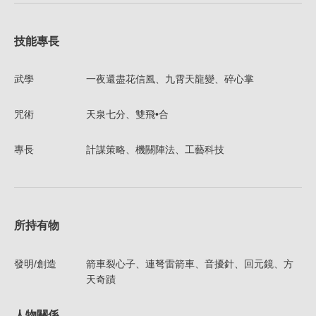
技能專長
武學
一夜還盡花信風、九霄天龍變、碎心掌
咒術
天泉七分、雙飛•合
專長
計謀策略、機關陣法、工藝科技
所持有物
發明/創造
箭車裂心子、連弩雷箭車、音擾針、回元鏡、方
天奇蹟
人物關係