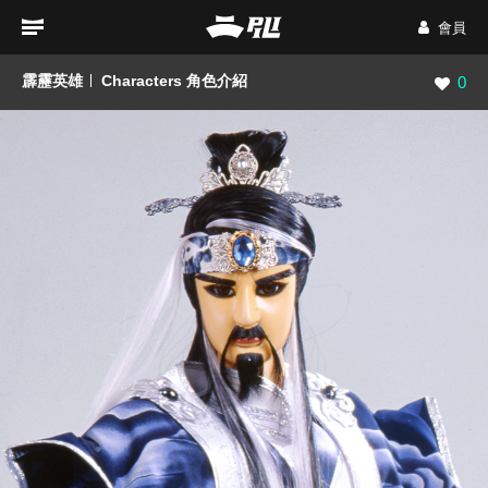
會員
霹靂英雄
Characters 角色介紹
瀏覽數
0