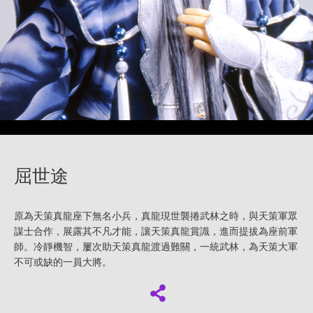
屈世途
原為天策真龍座下無名小兵，真龍現世襲捲武林之時，與天策軍眾
謀士合作，展露其不凡才能，讓天策真龍賞識，進而提拔為座前軍
師。冷靜機智，屢次助天策真龍渡過難關，一統武林，為天策大軍
不可或缺的一員大將。