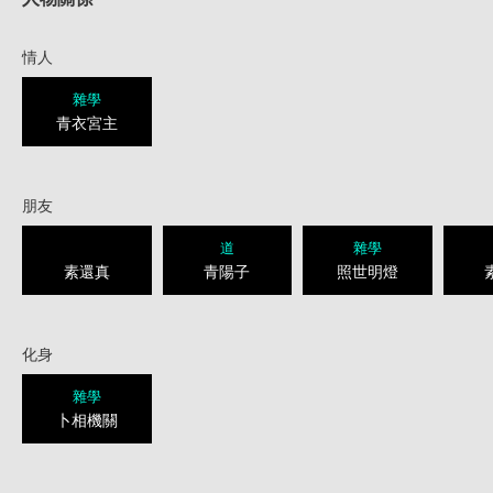
情人
雜學
青衣宮主
朋友
道
雜學
素還真
青陽子
照世明燈
化身
雜學
卜相機關