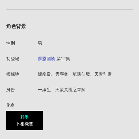
角色背景
性別
男
初登場
霹靂圖騰
第12集
根據地
騰龍殿、雲塵盦、琉璃仙境、天青別廬
身份
一線生、天策真龍之軍師
化身
雜學
卜相機關