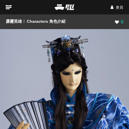
會員
霹靂英雄
Characters 角色介紹
瀏覽數
0