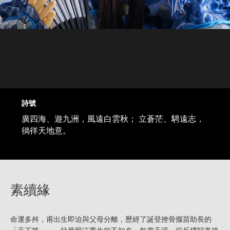
詩號
廣四海、遊九洲，風遠白雲秋； 立蒼茫、騁遠志，
徜徉天地意。
素續緣
命運多舛，甫出生即迫與父母分離，歷經了誕登挫骨揠苗助長的