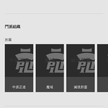
1
門派組織
所屬
中原正道
魔域
滅境邪靈
中原正道
魔域
滅境邪靈