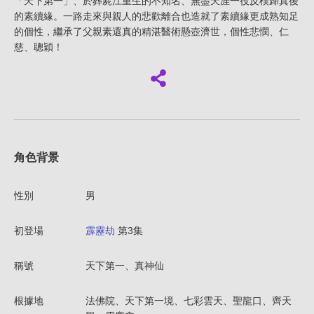
「天下第一」、於葬屍江重生的不知名、無盡天涯一役反樸歸真後
的素續緣。一路走來與親人的悲歡離合也造就了素續緣更成熟知足
的個性，繼承了父親素還真的精湛醫術懸壺濟世，個性悲憫、仁
慈、聰穎！
角色背景
性別
男
初登場
霹靂劫
第3集
稱號
天下第一、真神仙
根據地
法佛院、天下第一境、七彩雲天、聖龍口、齊天