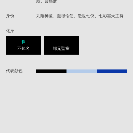
殿、雲塵盦
身份
九陽神童、魔域命使、造世七俠、七彩雲天主持
化身
釋
不知名
歸元聖童
代表顏色