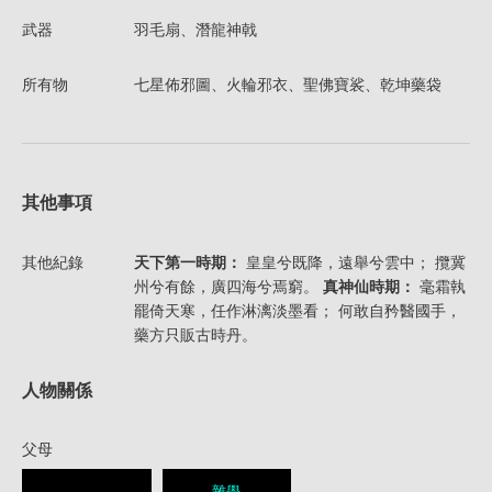
武器
羽毛扇、潛龍神戟
所有物
七星佈邪圖、火輪邪衣、聖佛寶裟、乾坤藥袋
其他事項
其他紀錄
天下第一時期：
皇皇兮既降，遠舉兮雲中； 攬冀
州兮有餘，廣四海兮焉窮。
真神仙時期：
毫霜執
罷倚天寒，任作淋漓淡墨看； 何敢自矜醫國手，
藥方只販古時丹。
人物關係
父母
雜學