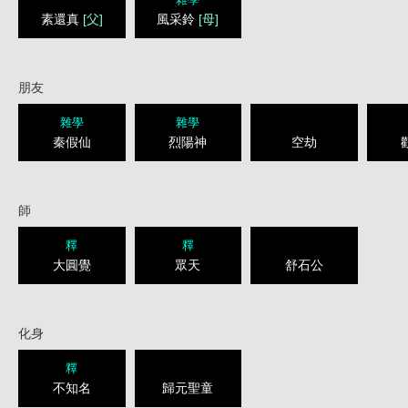
素還真
[父]
風采鈴
[母]
朋友
雜學
雜學
秦假仙
烈陽神
空劫
師
釋
釋
大圓覺
眾天
舒石公
化身
釋
不知名
歸元聖童