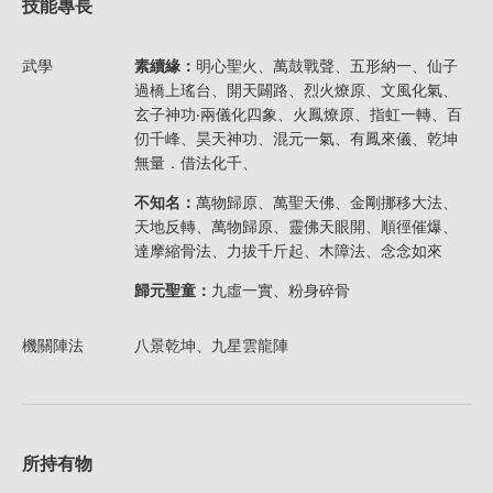
技能專長
武學
素續緣：
明心聖火、萬鼓戰聲、五形納一、仙子
過橋上瑤台、開天闢路、烈火燎原、文風化氣、
玄子神功‧兩儀化四象、火鳳燎原、指虹一轉、百
仞千峰、昊天神功、混元一氣、有鳳來儀、乾坤
無量．借法化千、
不知名：
萬物歸原、萬聖天佛、金剛挪移大法、
天地反轉、萬物歸原、靈佛天眼開、順徑催爆、
達摩縮骨法、力拔千斤起、木障法、念念如來
歸元聖童：
九虛一實、粉身碎骨
機關陣法
八景乾坤、九星雲龍陣
所持有物