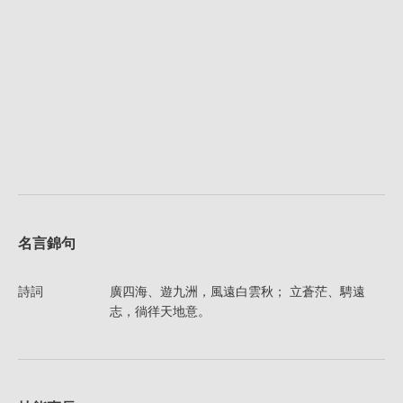
名言錦句
詩詞
廣四海、遊九洲，風遠白雲秋； 立蒼茫、騁遠
志，徜徉天地意。