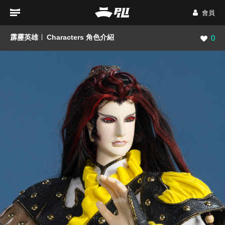
會員
霹靂英雄
Characters 角色介紹
瀏覽數
0