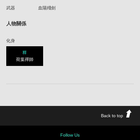
武器
血陽殘劍
人物關係
化身
釋
荷葉禪師
Back to top
Follow Us