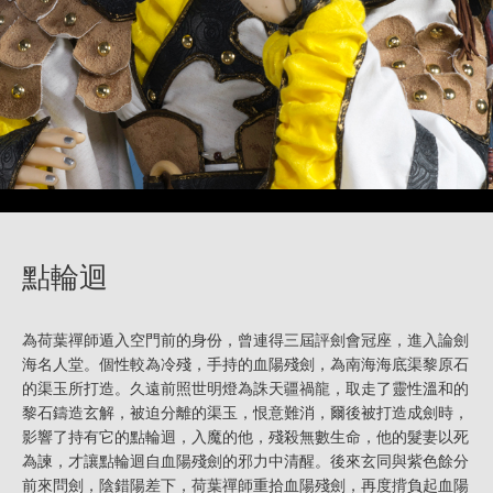
點輪迴
為荷葉禪師遁入空門前的身份，曾連得三屆評劍會冠座，進入論劍
海名人堂。個性較為冷殘，手持的血陽殘劍，為南海海底渠黎原石
的渠玉所打造。久遠前照世明燈為誅天疆禍龍，取走了靈性溫和的
黎石鑄造玄解，被迫分離的渠玉，恨意難消，爾後被打造成劍時，
影響了持有它的點輪迴，入魔的他，殘殺無數生命，他的髮妻以死
為諫，才讓點輪迴自血陽殘劍的邪力中清醒。後來玄同與紫色餘分
前來問劍，陰錯陽差下，荷葉禪師重拾血陽殘劍，再度揹負起血陽