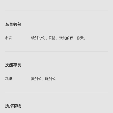
名言錦句
名言
殘劍的恨，吾揹。殘劍的殺，你受。
技能專長
武學
嗔劍式、癡劍式
所持有物