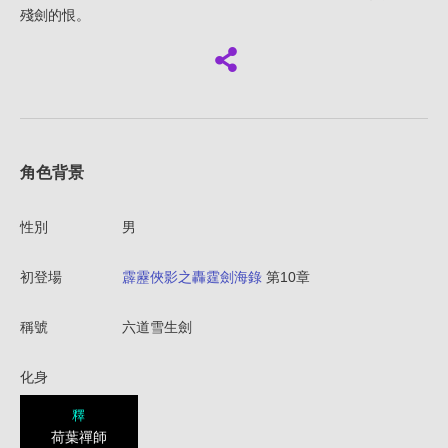
殘劍的恨。
角色背景
性別
男
初登場
霹靂俠影之轟霆劍海錄
第10章
稱號
六道雪生劍
化身
釋
荷葉禪師