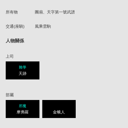
所有物
團扇、天字第一號武譜
交通(座騎)
風乘雲駒
人物關係
上司
雜學
天跡
部屬
邪魔
摩弗羅
金蛾人