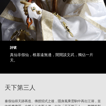
詩號
真仙非假仙，根基遠無邊，閒閒談文武，獨佔一片
天。
天下第三人
秦假仙得天跡再造、傳授招式之後，隱身風乘雲駒中再出江湖，並