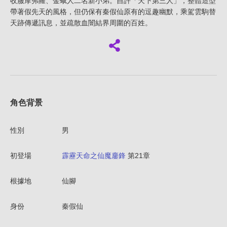
收服摩弗羅、金蛾人二名新小弟。自許「天下第三人」，整體造型
帶著假先天的風格，但仍保有秦假仙原有的逗趣幽默，乘駕雲駒替
天跡傳遞訊息，並疏散血闇結界周圍的百姓。
角色背景
性別
男
初登場
霹靂天命之仙魔鏖鋒
第21章
根據地
仙腳
身份
秦假仙