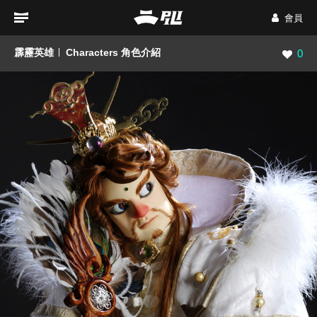
會員
霹靂英雄
Characters 角色介紹
瀏覽數
0