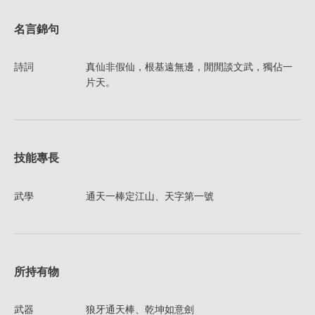
名言錦句
詩詞
真仙非假仙，根基遠無邊，閒閒談文武，獨佔一
片天。
技能專長
武學
通天一棒定江山、天字第一號
所持有物
武器
狼牙通天棒、乾坤如意劍