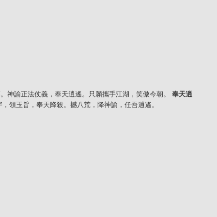
一笑。神諭正法仗義，奉天逍遙。只願攜手江湖，笑傲今朝。
奉天逍
震寰宇，領玉旨，奉天降殺。撼八荒，降神諭，任吾逍遙。