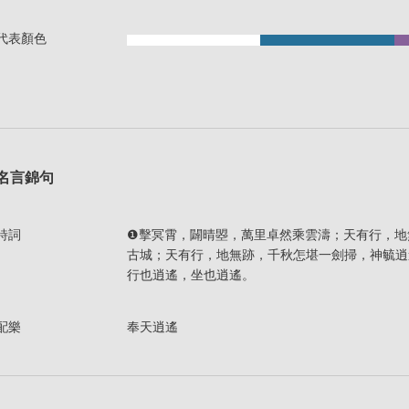
代表顏色
名言錦句
詩詞
❶擊冥霄，闢晴曌，萬里卓然乘雲濤；天有行，地
古城；天有行，地無跡，千秋怎堪一劍掃，神毓逍
行也逍遙，坐也逍遙。
配樂
奉天逍遙