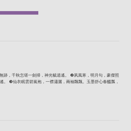
無跡，千秋怎堪一劍掃，神光毓逍遙。 ❷夙風寒，明月勾，豪傑照
遙。 ❸仙衣眠雲碧嵐袍，一襟瀟灑，兩袖飄飄。玉墨舒心春醞瓢，