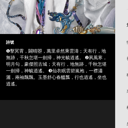
詩號
❶擊冥霄，闢晴曌，萬里卓然乘雲濤；天有行，地
無跡，千秋怎堪一劍掃，神光毓逍遙。 ❷夙風寒，
明月勾，豪傑照古城；天有行，地無跡，千秋怎堪
一劍掃，神毓逍遙。 ❸仙衣眠雲碧嵐袍，一襟瀟
灑，兩袖飄飄。玉墨舒心春醞瓢，行也逍遙，坐也
逍遙。