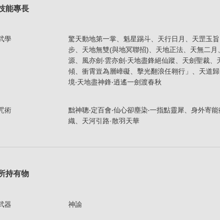
技能專長
武學
驚天動地第一掌、魁星踢斗、天行日月、天罡玉旨
步、天地無雙(與地冥聯招)、天地正法、天無二
源、風亦劍‧雲亦劍‧天地盡鋒絕仙蹤、天劍聖裁、
傾、衝霄豈為層嶂礙、擊光翻浪任翱行」、天道歸
境‧天地盡神鋒‧逍遙一劍渡春秋
咒術
黜神聰‧定百會‧仙心卻塵染‧一指點靈犀、身外寄能
織、天河引路·散羽天華
所持有物
武器
神諭