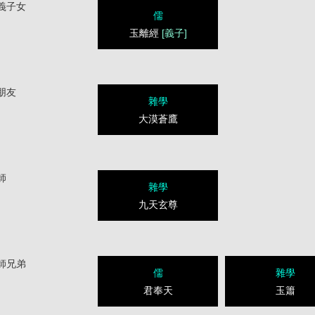
義子女
儒
玉離經
[義子]
朋友
雜學
大漠蒼鷹
師
雜學
九天玄尊
師兄弟
儒
雜學
君奉天
玉簫