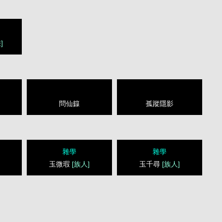
]
問仙籙
孤蹤隱影
雜學
雜學
玉微瑕
[族人]
玉千尋
[族人]