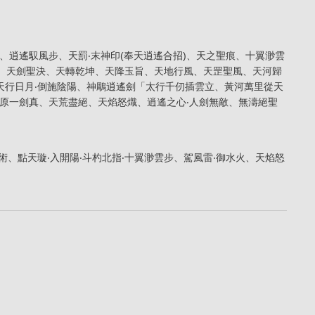
、逍遙馭風步、天罰‧末神印(奉天逍遙合招)、天之聖痕、十翼渺雲
月、天劍聖決、天轉乾坤、天降玉旨、天地行風、天罡聖風、天河歸
天行日月‧倒施陰陽、神鵰逍遙劍「太行千仞插雲立、黃河萬里從天
原一劍真、天荒盡絕、天焰怒熾、逍遙之心‧人劍無敵、無濤絕聖
術、點天璇‧入開陽‧斗杓北指‧十翼渺雲步、駕風雷‧御水火、天焰怒