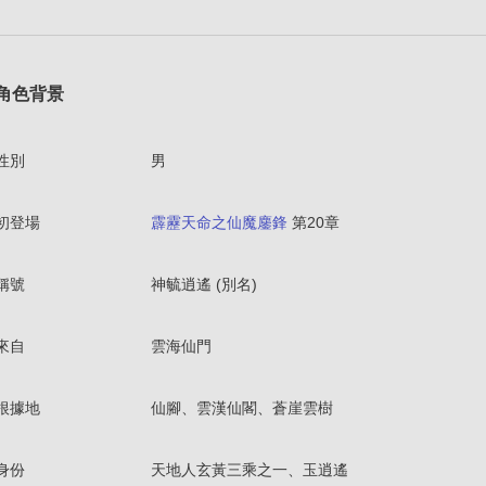
角色背景
性別
男
初登場
霹靂天命之仙魔鏖鋒
第20章
稱號
神毓逍遙 (別名)
來自
雲海仙門
根據地
仙腳、雲漢仙閣、蒼崖雲樹
身份
天地人玄黃三乘之一、玉逍遙