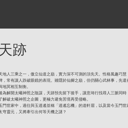
天跡
天地人三乘之一，傲立仙道之巔，實力深不可測的頂先天。性格風趣巧慧
牌，常有讓人跌破眼鏡的表現。雖隱於仙腳之巔，但仍關心武林事，先遣
與地冥相互制衡。
後為解開太曦神照之陰謀，天跡預先留下後手，讓意琦行找尋人三脈同時
了解破太曦神照之企圖，更極力避免苦境再受侵略。
玉門世家中，過往與玉逍遙並稱「逍遙忘機」的道軒眉，以及當今玉門世
太穹靈元，又將牽引出何等天機之謎？