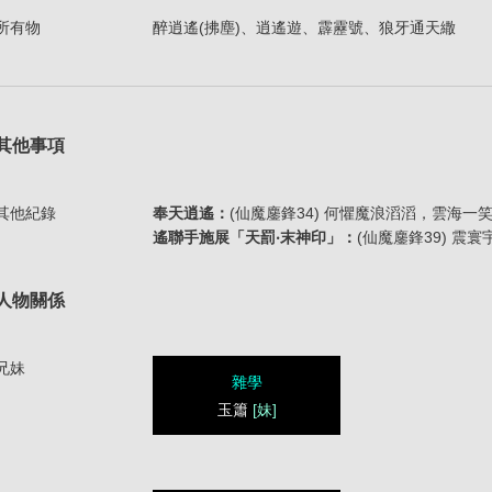
所有物
醉逍遙(拂塵)、逍遙遊、霹靂號、狼牙通天繖
其他事項
其他紀錄
奉天逍遙：
(仙魔鏖鋒34) 何懼魔浪滔滔，雲海
遙聯手施展「天罰‧末神印」：
(仙魔鏖鋒39) 
人物關係
兄妹
雜學
玉簫
[妹]