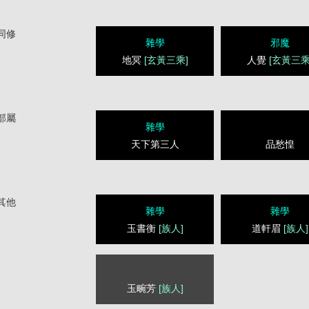
同修
雜學
邪魔
地冥
[玄黃三乘]
人覺
[玄黃三乘
部屬
雜學
天下第三人
品愁惶
其他
雜學
雜學
玉書衡
[族人]
道軒眉
[族人]
玉畹芳
[族人]