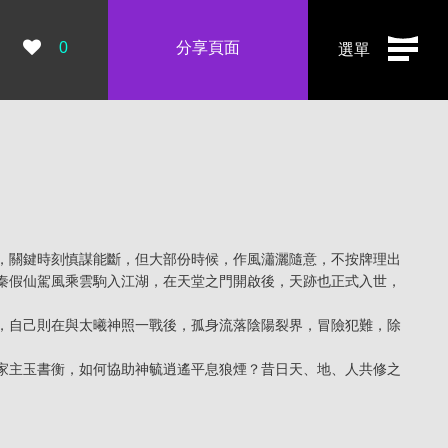
瀏覽數：
0
分享頁面
選單
，關鍵時刻慎謀能斷，但大部份時候，作風瀟灑隨意，不按牌理出
秦假仙駕風乘雲駒入江湖，在天堂之門開啟後，天跡也正式入世，
，自己則在與太曦神照一戰後，孤身流落陰陽裂界，冒險犯難，除
家主玉書衡，如何協助神毓逍遙平息狼煙？昔日天、地、人共修之