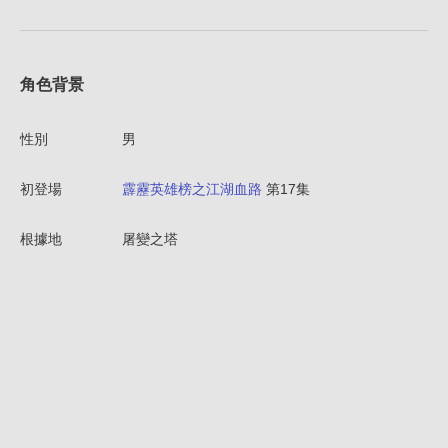
角色背景
性別
男
初登場
霹靂英雄榜之江湖血路
第17集
根據地
屠變之塔