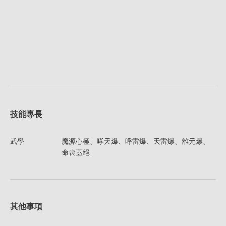
技能專長
武學
魔源心極、哮天爆、呼雷爆、天雷爆、離元爆、
命喪蓋絕
其他事項