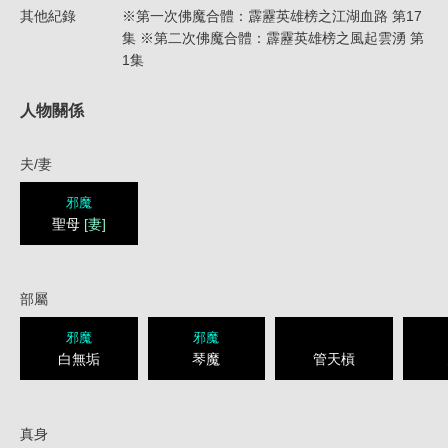
其他紀錄
※第一次佛魔合體：霹靂英雄榜之江湖血路 第17
集 ※第二次佛魔合體：霹靂英雄榜之風起雲湧 第
1集
人物關係
夫/妻
邪魔
聖母
[妻]
部屬
邪魔
邪魔
白無垢
琴魔
管天槓
真身