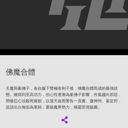
佛魔合體
天魔與蘅佛子，各自服下雙極舍利子後，佛魔合體而成的最強狀
態。雖得到至高功力，但心性逐漸為蘅佛子影響，作風趨向邪惡，
用慘忍心法殺死狻猊，以漫天血雨警告一頁書、傲神州、晏定邦，
並請出白無垢為軍師，重振魔界勢力，稱霸苦境版圖。