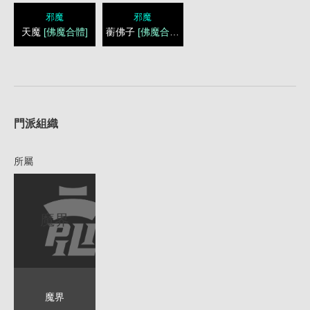
邪魔
邪魔
天魔
[佛魔合體]
蘅佛子
[佛魔合體]
1
門派組織
所屬
魔界
魔界