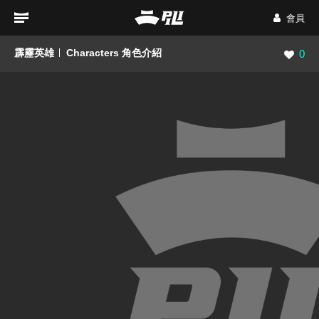
會員
霹靂英雄
Characters 角色介紹
瀏覽數
0