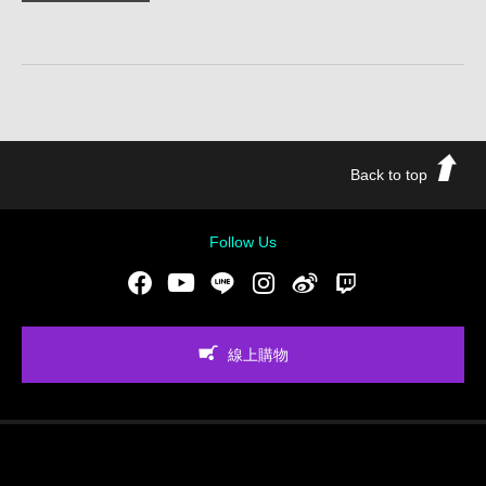
Back to top
Follow Us
Facebook
Youtube
LINE
Instgram
新浪微博
Twitch
線上購物