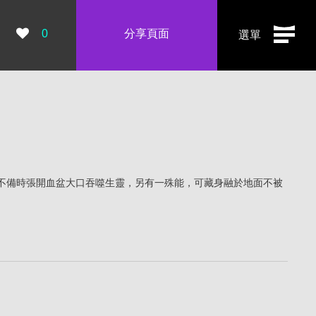
瀏覽數：
0
分享頁面
選單
不備時張開血盆大口吞噬生靈，另有一殊能，可藏身融於地面不被