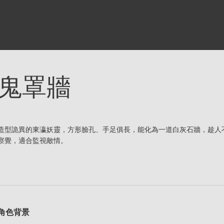
鬼罩牆
造型詭異的東瀛妖靈，方形臉孔、手足俱長，能化為一道白灰石牆，趁人
察覺，適合監視敵情。
角色背景