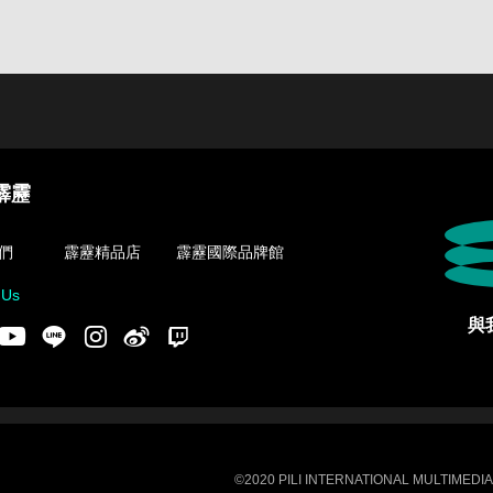
霹靂
們
霹靂精品店
霹靂國際品牌館
 Us
與
acebook
Youtube
LINE
Instgram
新浪微博
Twitch
©2020 PILI INTERNATIONAL MULTIMEDIA