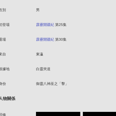
性別
男
初登場
霹靂開疆紀
第25集
退場
霹靂開疆紀
第30集
來自
東瀛
根據地
白靈夾道
身份
御靈八神巫之「擊」
人物關係
同修