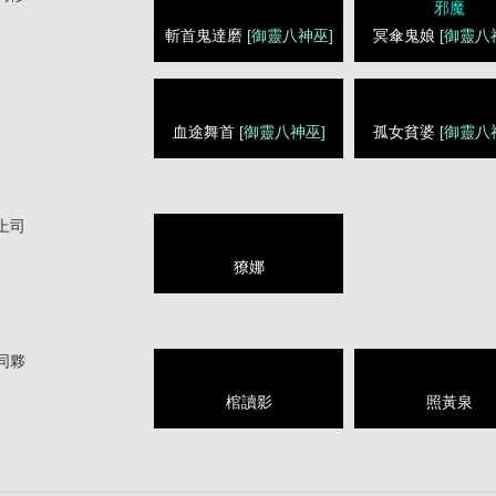
邪魔
斬首鬼達磨
[御靈八神巫]
冥傘鬼娘
[御靈八
血途舞首
[御靈八神巫]
孤女貧婆
[御靈八
上司
獠娜
同夥
棺讀影
照黃泉