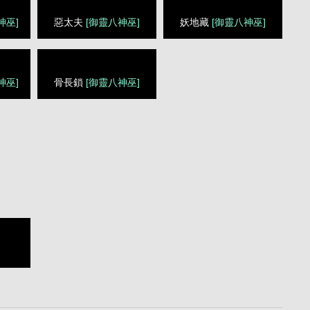
神巫]
惡太夫
[御靈八神巫]
妖地藏
[御靈八神巫]
神巫]
骨長鎖
[御靈八神巫]