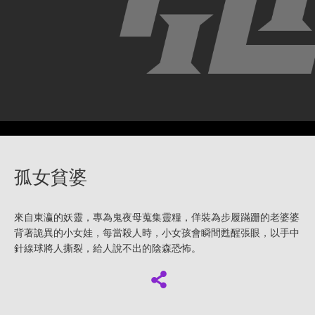
孤女貧婆
來自東瀛的妖靈，專為鬼夜母蒐集靈糧，佯裝為步履蹣跚的老婆婆
背著詭異的小女娃，每當殺人時，小女孩會瞬間甦醒張眼，以手中
針線球將人撕裂，給人說不出的陰森恐怖。