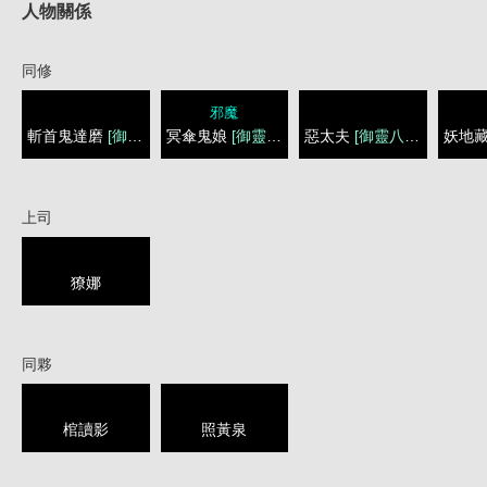
人物關係
同修
邪魔
斬首鬼達磨
[御靈八神巫]
冥傘鬼娘
[御靈八神巫]
惡太夫
[御靈八神巫]
妖地
上司
獠娜
同夥
棺讀影
照黃泉