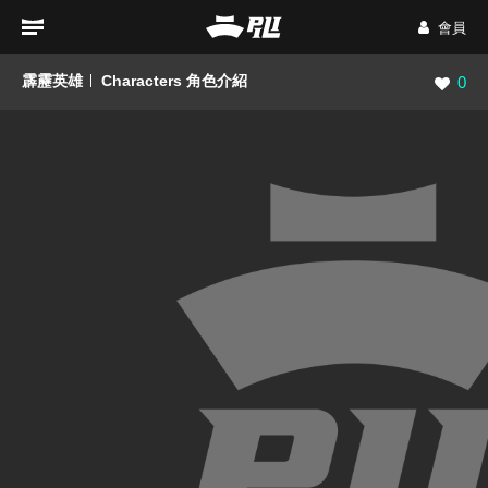
會員
霹靂英雄
Characters 角色介紹
瀏覽數
0