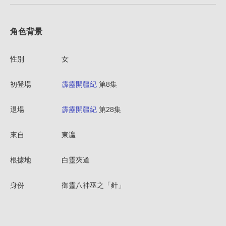
角色背景
性別
女
初登場
霹靂開疆紀
第8集
退場
霹靂開疆紀
第28集
來自
東瀛
根據地
白靈夾道
身份
御靈八神巫之「針」