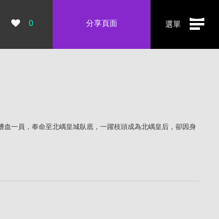
瀏覽數：
0
分享頁面
選單
嗜血一員，奉命至北嵎皇城臥底，一躍枝頭成為北嵎皇后，卻因身