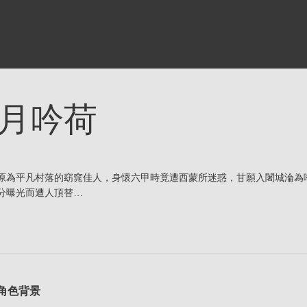
月吟荷
原為平凡村落的窈窕佳人，身懷六甲時竟遭西蒙所迷惑，甘願入闍城淪為
分曝光而遭人頂替…
角色背景