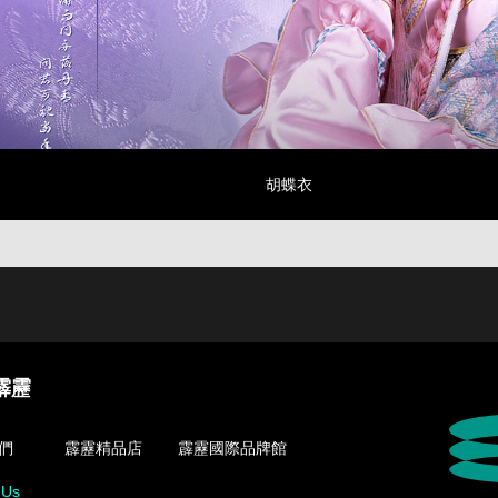
胡蝶衣
霹靂
們
霹靂精品店
霹靂國際品牌館
 Us