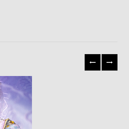
往左
往右