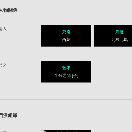
人物關係
情人
邪魔
邪魔
西蒙
北辰元凰
兒女
雜學
半分之間
[子]
1
門派組織