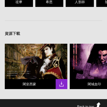
禔摩
希恩
人形師
資源下載
闍皇西蒙
闍城血印
Back to top