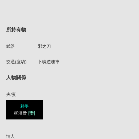
所持有物
武器
邪之刀
交通(座騎)
卜魄遊魂車
人物關係
夫/妻
雜學
柳湘音
[妻]
情人