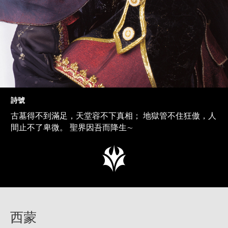
詩號
古墓得不到滿足，天堂容不下真相； 地獄管不住狂傲，人
間止不了卑微。 聖界因吾而降生∼
西蒙