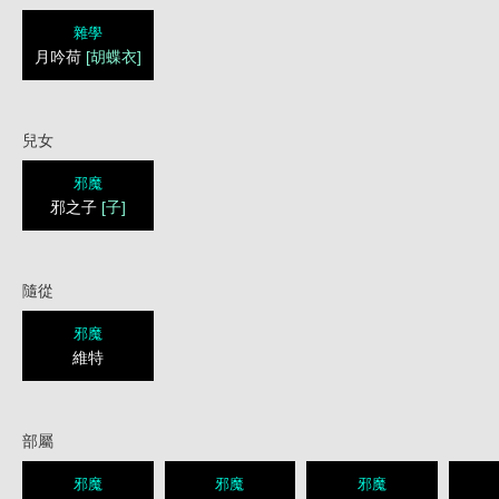
雜學
月吟荷
[胡蝶衣]
兒女
邪魔
邪之子
[子]
隨從
邪魔
維特
部屬
邪魔
邪魔
邪魔