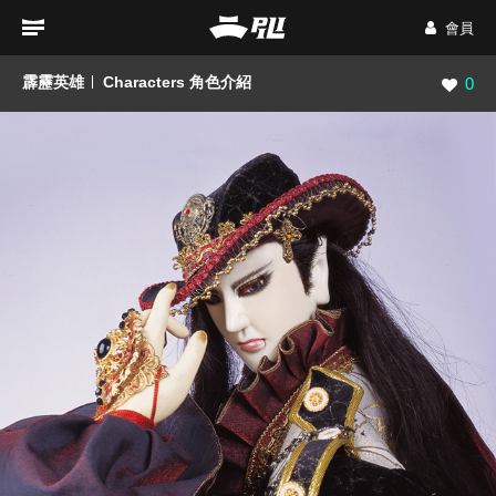
會員
霹靂英雄
Characters 角色介紹
瀏覽數
0