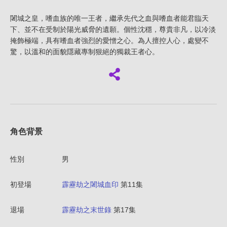
闍城之皇，嗜血族的唯一王者，繼承先代之血與嗜血者能君臨天
下、並不在受制於陽光威脅的遺願。個性沈穩，尊貴非凡，以冷淡
掩飾極端，具有嗜血者強烈的愛憎之心。為人擅控人心，處變不
驚，以溫和的面貌隱藏專制狠絕的獨裁王者心。
角色背景
性別
男
初登場
霹靂劫之闍城血印
第11集
退場
霹靂劫之末世錄
第17集