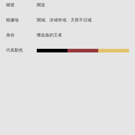
稱號
闍皇
根據地
闍城、冰城奇域、天禁不日城
身份
嗜血族的王者
代表顏色