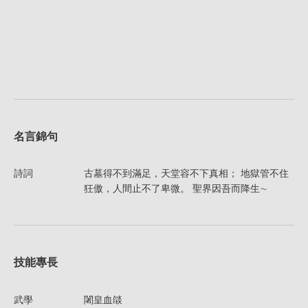
名言錦句
詩詞
古墓得不到滿足，天堂容不下真相； 地獄管不住
狂傲，人間止不了卑微。 聖界因吾而降生∼
技能專長
武學
闍皇血燄