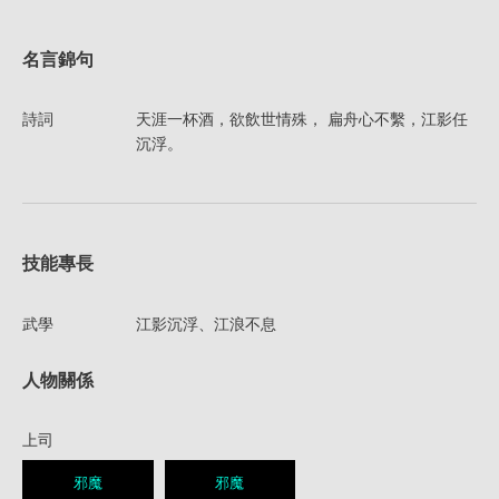
名言錦句
詩詞
天涯一杯酒，欲飲世情殊， 扁舟心不繫，江影任
沉浮。
技能專長
武學
江影沉浮、江浪不息
人物關係
上司
邪魔
邪魔