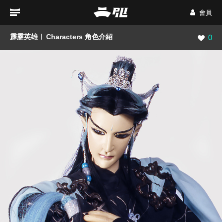
會員
霹靂英雄
Characters 角色介紹
瀏覽數
0