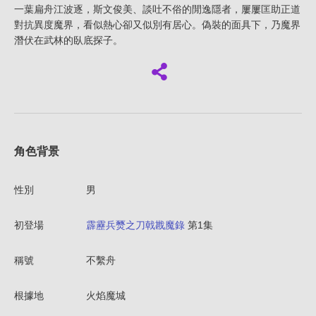
一葉扁舟江波逐，斯文俊美、談吐不俗的閒逸隱者，屢屢匡助正道
對抗異度魔界，看似熱心卻又似別有居心。偽裝的面具下，乃魔界
潛伏在武林的臥底探子。
角色背景
性別
男
初登場
霹靂兵燹之刀戟戡魔錄
第1集
稱號
不繫舟
根據地
火焰魔城