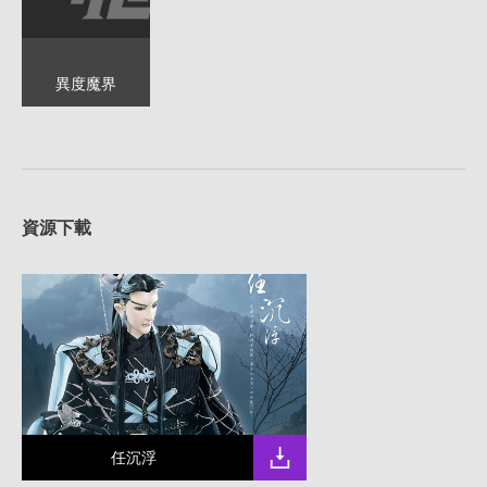
異度魔界
資源下載
任沉浮