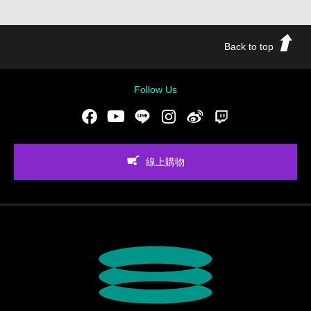
Back to top
Follow Us
Facebook
Youtube
LINE
Instgram
新浪微博
Twitch
線上購物