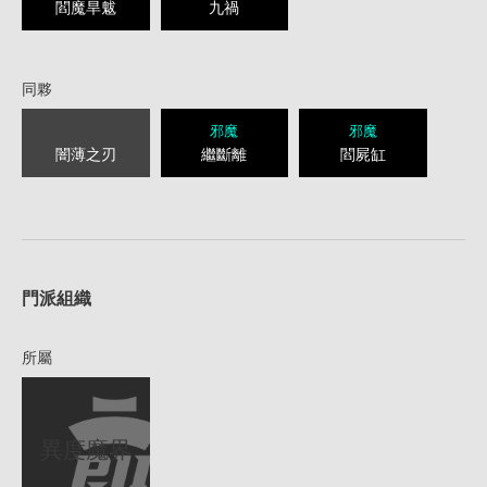
閻魔旱魃
九禍
同夥
邪魔
邪魔
闇薄之刃
繼斷離
閻屍缸
1
門派組織
所屬
異度魔界