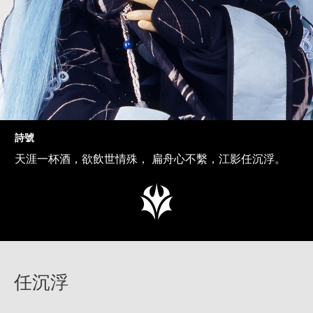
詩號
天涯一杯酒，欲飲世情殊， 扁舟心不繫，江影任沉浮。
任沉浮