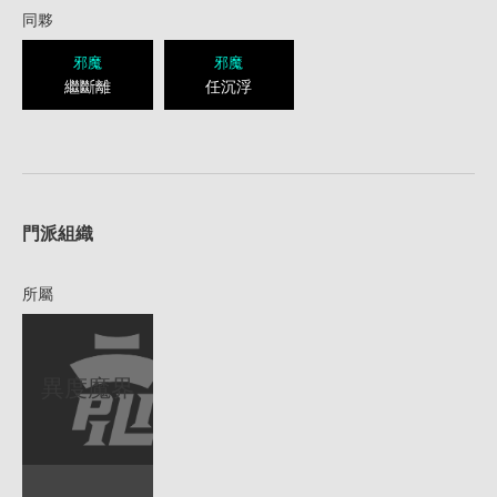
同夥
邪魔
邪魔
繼斷離
任沉浮
1
門派組織
所屬
異度魔界