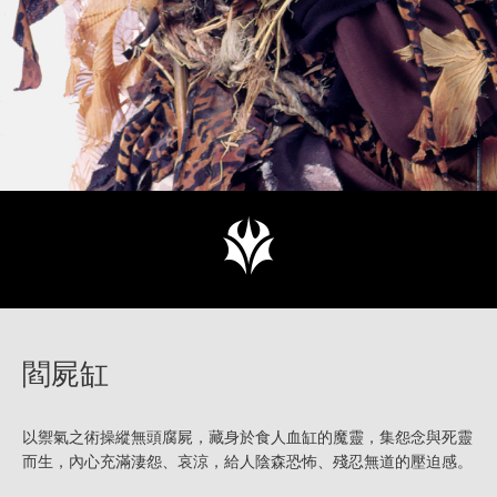
閻屍缸
以禦氣之術操縱無頭腐屍，藏身於食人血缸的魔靈，集怨念與死靈
而生，內心充滿淒怨、哀涼，給人陰森恐怖、殘忍無道的壓迫感。