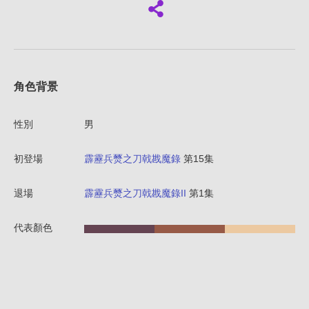
角色背景
性別
男
初登場
霹靂兵燹之刀戟戡魔錄
第15集
退場
霹靂兵燹之刀戟戡魔錄II
第1集
代表顏色