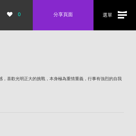
瀏覽數：
0
分享頁面
選單
感，喜歡光明正大的挑戰，本身極為重情重義，行事有強烈的自我