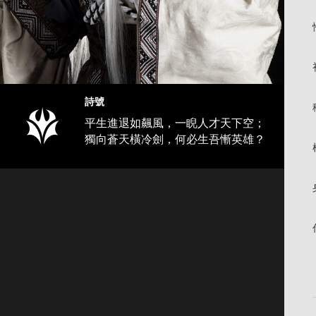
詩號
平生進退如飆風，一睨人才天下空；
獨向蒼天橫冷劍，何必生吾慚英雄？