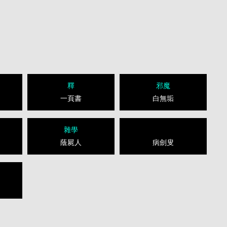
釋
邪魔
一頁書
白無垢
雜學
蔭屍人
病劍叟