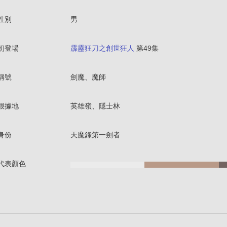
性別
男
初登場
霹靂狂刀之創世狂人
第49集
稱號
劍魔、魔師
根據地
英雄嶺、隱士林
身份
天魔錄第一劍者
代表顏色