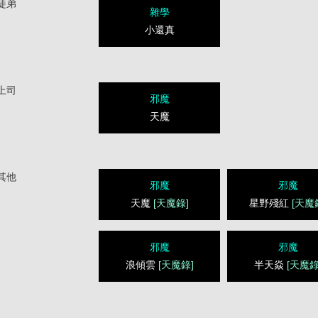
徒弟
雜學
小還真
上司
邪魔
天魔
其他
邪魔
邪魔
天魔
[天魔錄]
星野殘紅
[天魔
邪魔
邪魔
浪傾雲
[天魔錄]
半天焱
[天魔錄