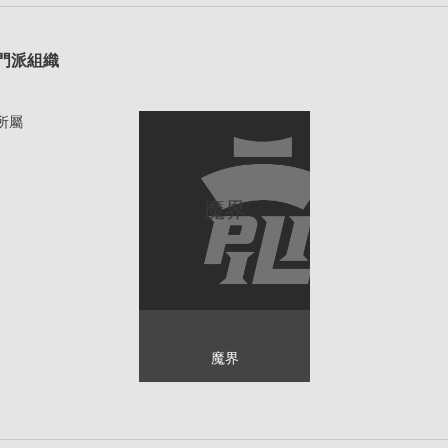
1
門派組織
所屬
魔界
魔界