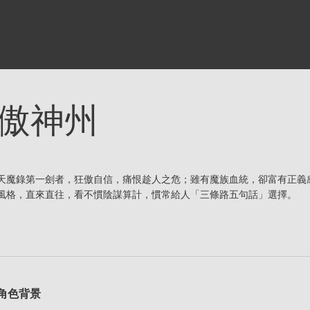
傲神州
天魔錄第一劍者，狂傲自信，痛恨趁人之危；雖有魔族血統，卻富有正義
風格，直來直往，看不慣陰謀算計，慣常給人「三條路五句話」選擇。
角色背景