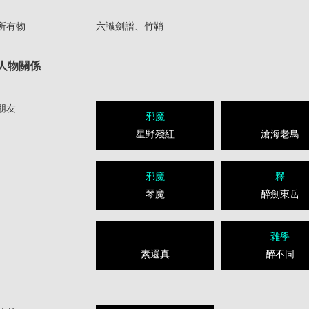
所有物
六識劍譜、竹鞘
人物關係
朋友
邪魔
星野殘紅
滄海老鳥
邪魔
釋
琴魔
醉劍東岳
雜學
素還真
醉不同