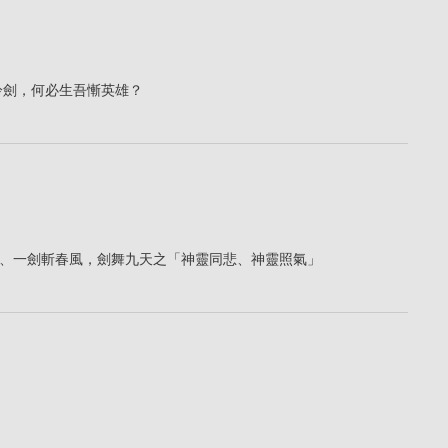
冷劍，何必生吾慚英雄？
、一劍斬春風，劍舞九天之「神靈同悲、神靈照氣」