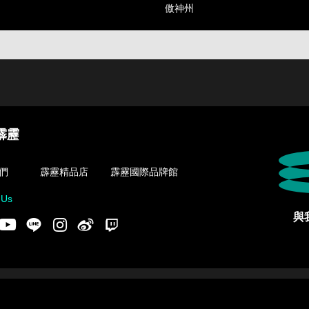
傲神州
霹靂
們
霹靂精品店
霹靂國際品牌館
 Us
與
acebook
Youtube
LINE
Instgram
新浪微博
Twitch