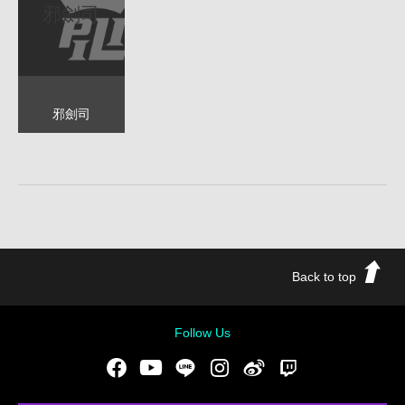
邪劍司
邪劍司
Back to top
Follow Us
Facebook
Youtube
LINE
Instgram
新浪微博
Twitch