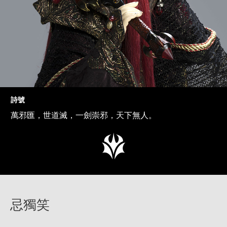
詩號
萬邪匯，世道滅，一劍崇邪，天下無人。
忌獨笑