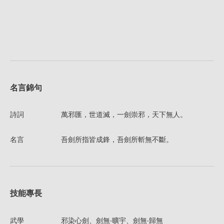
名言錦句
詩詞
萬邪匯，世道滅，一劍崇邪，天下無人。
名言
吾劍所指皆成鋒，吾劍所斬無不斷。
技能專長
武學
邪染心劍、劍無‧曠宇、劍無‧歸無