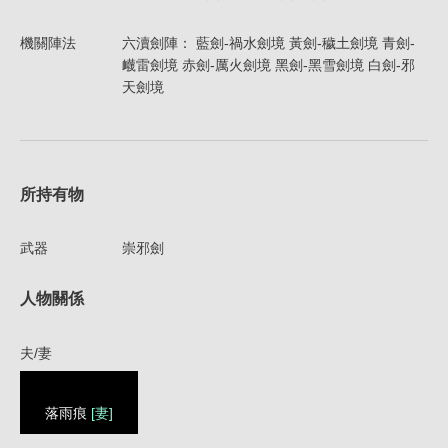
機關陣法
六瀆劍陣： 藍劍-禍水劍境 黃劍-穢土劍境 青劍-
衊雷劍境 赤劍-厲火劍境 黑劍-黑雪劍境 白劍-邪
天劍境
所持有物
武器
崇邪劍
人物關係
夫/妻
落雨痕
[妻]