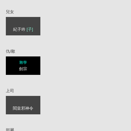
兒女
紀子吟
[子]
仇/敵
雜學
劍宗
上司
閻皇邪神令
部屬