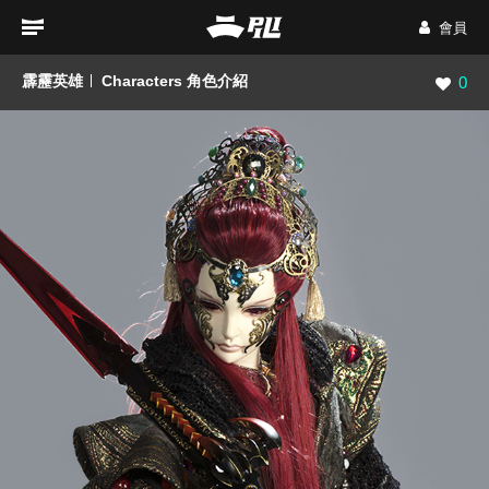
會員
霹靂英雄
Characters 角色介紹
瀏覽數
0