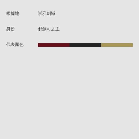
根據地
崇邪劍域
身份
邪劍司之主
代表顏色