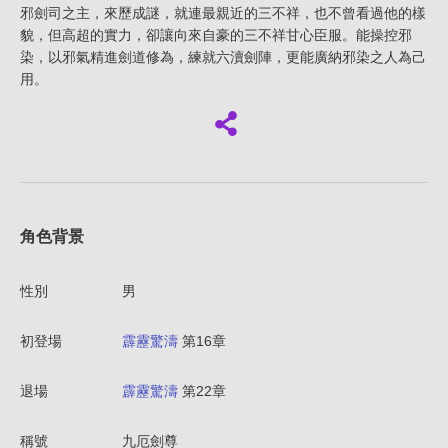
邪劍司之主，來歷成謎，就連最親近的三不祥，也不曾看過他的樣
貌，但高超的實力，卻讓向來自豪的三不祥甘心臣服。能操控邪
染，以邪氣精進劍道修為，練就六瀆劍陣，更能廣納邪染之人為己
用。
角色背景
性別
男
初登場
霹靂驚濤
第16章
退場
霹靂驚濤
第22章
稱號
九厄劍尊