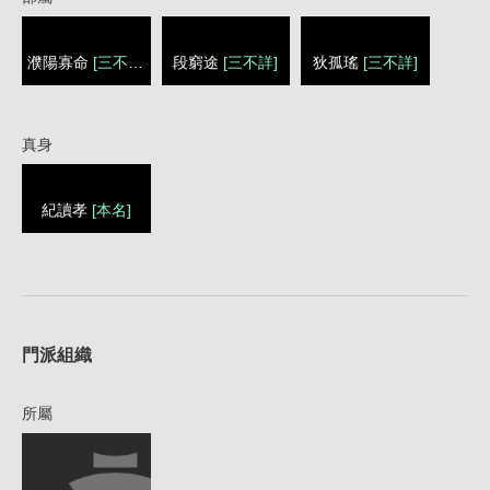
濮陽寡命
[三不詳]
段窮途
[三不詳]
狄孤瑤
[三不詳]
真身
紀讀孝
[本名]
1
門派組織
所屬