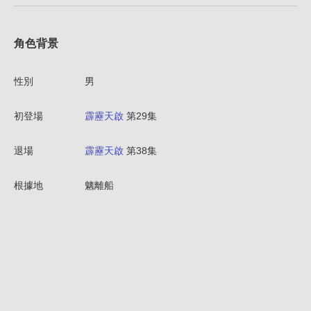
角色背景
性別
男
初登場
霹靂天啟
第29集
退場
霹靂天啟
第38集
根據地
魑離船