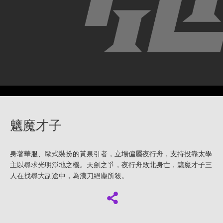
魑魔才子
身著華服、歐式裝扮的黃泉引者，立場偏屬夜行舟，支持投靠太學
主以尋求光明淨地之機。天劍之爭，夜行舟敗北身亡，魑魔才子三
人在找尋大副途中，為漠刀絕塵所殺。