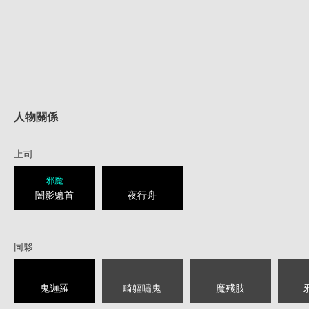
人物關係
上司
邪魔
闇影魑首
夜行舟
同夥
鬼迦羅
畸軀嘯鬼
魔殘肢