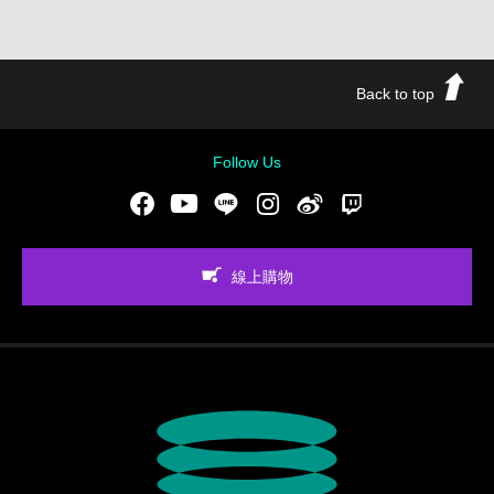
Back to top
Follow Us
Facebook
Youtube
LINE
Instgram
新浪微博
Twitch
線上購物