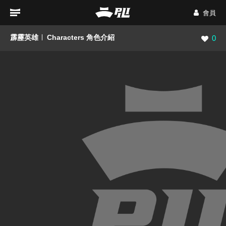
會員
霹靂英雄
Characters 角色介紹
瀏覽數
0