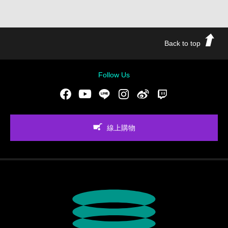
Back to top
Follow Us
Facebook
Youtube
LINE
Instgram
新浪微博
Twitch
線上購物