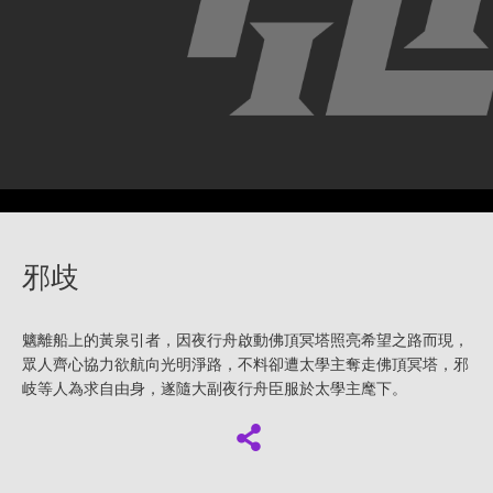
邪歧
魑離船上的黃泉引者，因夜行舟啟動佛頂冥塔照亮希望之路而現，
眾人齊心協力欲航向光明淨路，不料卻遭太學主奪走佛頂冥塔，邪
岐等人為求自由身，遂隨大副夜行舟臣服於太學主麾下。