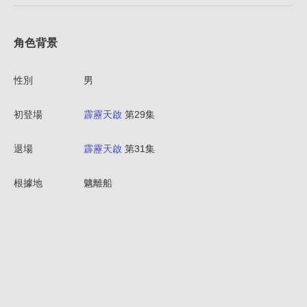
角色背景
性別
男
初登場
霹靂天啟
第29集
退場
霹靂天啟
第31集
根據地
魑離船