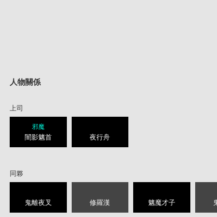
人物關係
上司
邪魔
闇影魑首
夜行舟
同夥
鬼離夜叉
修羅漢
魑魔才子