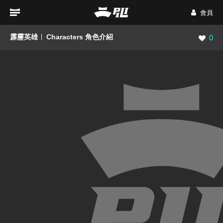
會員
霹靂英雄
Characters 角色介紹
瀏覽數
0