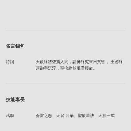
名言錦句
詩詞
天啟終將聲震人間，諸神終究末日黃昏， 王跡終
須御宇沉浮，聖痕終始唯君授命。
技能專長
武學
蒼雷之怒、天旨‧邪華、聖痕星訣、天授三式