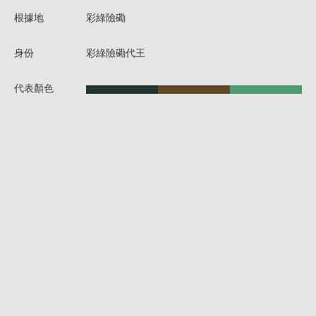
根據地
彩綠險磡
身份
彩綠險磡代王
代表顏色