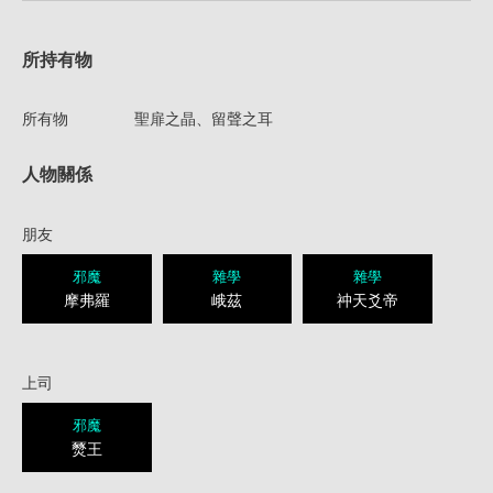
所持有物
所有物
聖扉之晶、留聲之耳
人物關係
朋友
邪魔
雜學
雜學
摩弗羅
峨茲
祌天爻帝
上司
邪魔
燹王