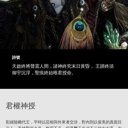
詩號
天啟終將聲震人間，諸神終究末日黃昏， 王跡終須
御宇沉浮，聖痕終始唯君授命。
君權神授
彩綠險磡代王，平時以惡相與外來者交涉，對內則以俊美的真面目