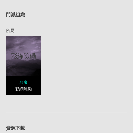
1
門派組織
所屬
彩綠險磡
邪魔
彩綠險磡
資源下載