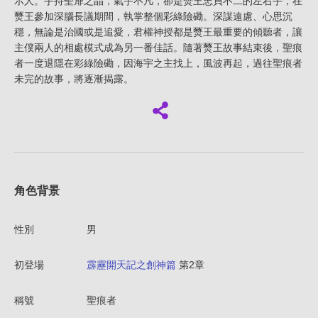
示人。手持聖扉之晶，氣宇不凡，卻是燹王忠貞不二的左右手，在
燹王參加深腦長議期間，執掌整個彩綠險磡。深謀遠慮、心思沉
穩，無論是治國或是追愛，君權神授都是燹王最重要的傾聽者，讓
主僕兩人的相處模式成為另一番佳話。隨著燹王故事結束後，聖痕
者一度退隱在彩綠險磡，因海宇之主找上，風波再起，過往聖痕者
未完的故事，將逐漸揭露。
角色背景
性別
男
初登場
霹靂開天記之創神篇
第2章
稱號
聖痕者