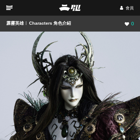
會員
霹靂英雄
Characters 角色介紹
瀏覽數
0