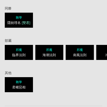
同夥
雜學
隱劍埋名
[雙君]
部屬
邪魔
邪魔
邪魔
臨界法則
海潮法則
南風法則
其他
雜學
君權惡相