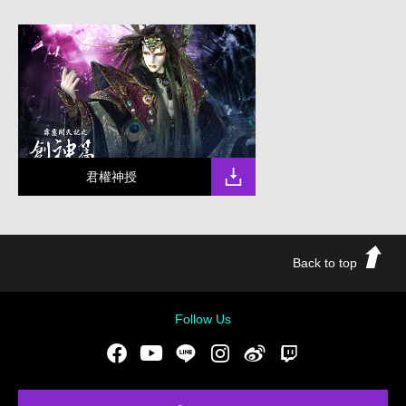
君權神授
Back to top
Follow Us
Facebook
Youtube
LINE
Instgram
新浪微博
Twitch