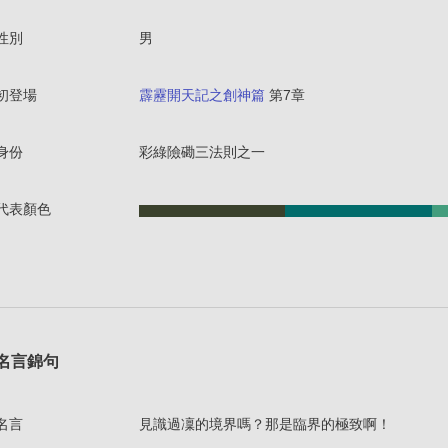
性別
男
初登場
霹靂開天記之創神篇
第7章
身份
彩綠險磡三法則之一
代表顏色
名言錦句
名言
見識過凜的境界嗎？那是臨界的極致啊！