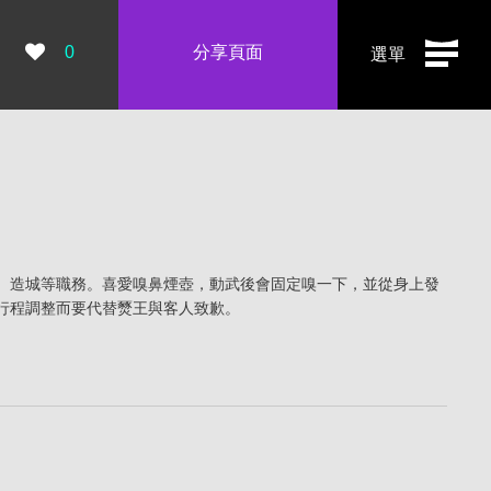
瀏覽數：
0
分享頁面
選單
、造城等職務。喜愛嗅鼻煙壺，動武後會固定嗅一下，並從身上發
行程調整而要代替燹王與客人致歉。