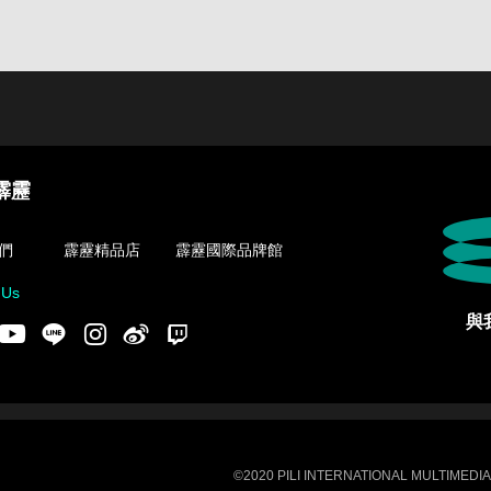
霹靂
們
霹靂精品店
霹靂國際品牌館
 Us
與
acebook
Youtube
LINE
Instgram
新浪微博
Twitch
©2020 PILI INTERNATIONAL MULTIMEDIA