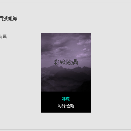
1
門派組織
所屬
彩綠險磡
邪魔
彩綠險磡