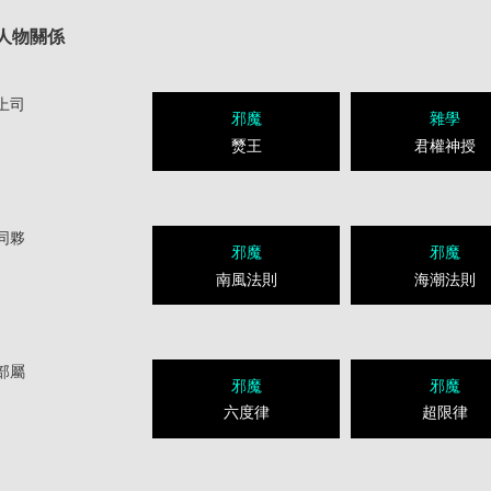
人物關係
上司
邪魔
雜學
燹王
君權神授
同夥
邪魔
邪魔
南風法則
海潮法則
部屬
邪魔
邪魔
六度律
超限律