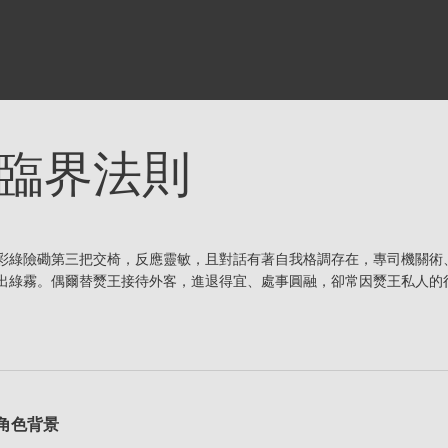
臨界法則
彩綠險磡第三把交椅，反應靈敏，且對話有著自我格調存在，專司機關術
出綠霧。偶爾替燹王接待外客，進退得宜、處事圓融，卻常因燹王私人的
角色背景