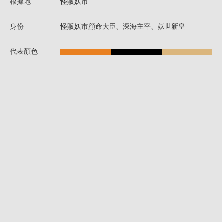
根據地
怪販妖市
身份
怪販妖市顧命大臣、深海主宰、妖世新皇
代表顏色