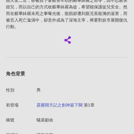
開天皇二世，卻被授予要殺害年幼的赮畢鉢羅之命令，因不忍殺害
姪兒，而以自己的方式收赮畢鉢羅為徒，希望能保護徒兒安全。然
而在赮畢鉢羅未死之事曝光後，龍戩卻遭到親兄長龍漪的逼害，而
被丟入死亡漩渦中，卻意外成為了深海主宰，將要對妖市展開復仇
行動。
角色背景
性別
男
初登場
霹靂開天記之創神篇下闋
第1章
稱號
蟻裳顧命