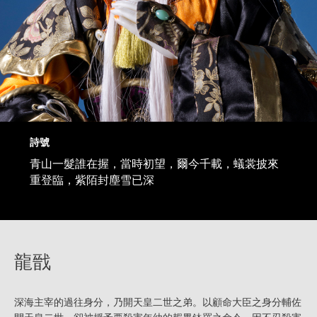
詩號
青山一髮誰在握，當時初望，爾今千載，蟻裳披來
重登臨，紫陌封塵雪已深
龍戩
深海主宰的過往身分，乃開天皇二世之弟。以顧命大臣之身分輔佐