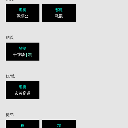
邪魔
邪魔
戰慄公
戰骸
結義
雜學
千乘騎
[弟]
仇/敵
邪魔
玄黃窮道
徒弟
釋
釋