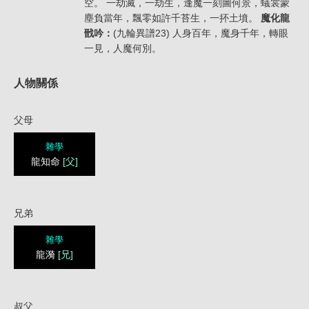
空。 一劫滅，一劫生，逢魔一刻圖何景，蟻裳蒙
塵負當年，飄零如許千苔生，一抔土墳。
魔化龍
戩吟：
(九輪異譜23) 人身百年，魔身千年，轉眼
一見，人魔何別。
人物關係
父母
雜學
龍知命
[父]
兄弟
雜學
龍漪
[兄]
叔父