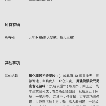
所持有物
所有物
元初對戒(開天皇戒、應天王戒)
其他事項
其他紀錄
魔化龍戩初登場吟：
(九輪異譜16) 魔翼掩天，屍
骸遍地，血鴉食人，缺心失魂。
魔化龍戩殺死周
山耆老後吟：
(九輪異譜21) 朝廟外，問王公，萬
年皇業圖何成，黍栗高低幾朝雄，秋梧遠近千家
塚，一場惡夢。 江湖中，任波風，百年武功圖何
用，世浪浮沉無主定，青山萬古看潮湧，一朝成