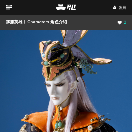
會員
霹靂英雄
Characters 角色介紹
瀏覽數
0