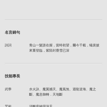
名言錦句
詩詞
青山一髮誰在握，當時初望，爾今千載，蟻裳披
來重登臨，紫陌封塵雪已深
技能專長
武學
水火訣、魔翼撼天、魔風煞、迴龍逆海、魔之
斷、魔息御轉．天地斷
咒術
須離底納混沌天