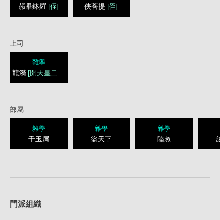
赮畢鉢羅
[侄]
俠菩提
[侄]
上司
雜學
龍漪
[開天皇二世]
部屬
雜學
雜學
雜學
千玉屑
盜天下
陸淑
1
門派組織