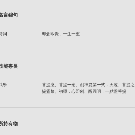
名言錦句
詩詞
即念即覺，一生一重
技能專長
武學
菩提泣、菩提一念、創神篇第一式．天泣、菩提之
提靈禁、初禪．心即劍、醒圓明．一點證菩提
所持有物