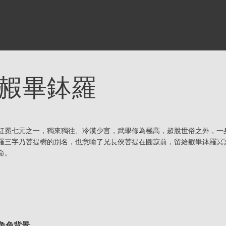
赮畢鉢羅
紅冕七元之一，獨來獨往、冷漠少言，武學修為極高，超脫世俗之外，一
羅三字乃菩提樹的別名，也意喻了兄長俠菩提在圓寂前，留給赮畢鉢羅冥
命。
角色背景