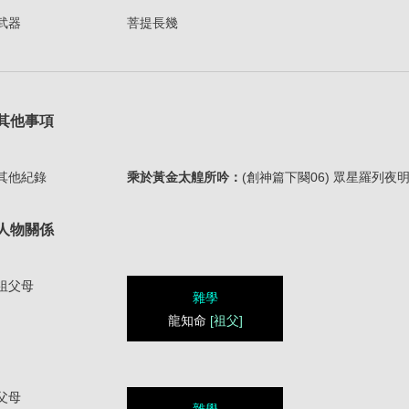
武器
菩提長幾
其他事項
其他紀錄
乘於黃金太艎所吟：
(創神篇下闋06) 眾星羅列
人物關係
祖父母
雜學
龍知命
[祖父]
父母
雜學