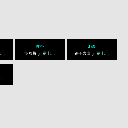
雜學
邪魔
元]
挽風曲
[紅冕七元]
赯子虛澹
[紅冕七元]
元]