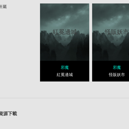
所屬
紅冕邊城
怪販妖
邪魔
邪魔
紅冕邊城
怪販妖市
資源下載