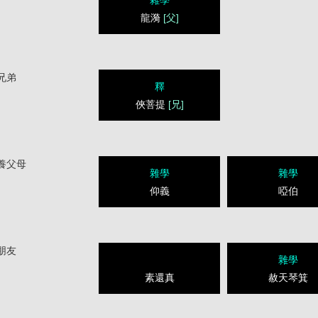
龍漪
[父]
兄弟
釋
俠菩提
[兄]
養父母
雜學
雜學
仰義
啞伯
朋友
雜學
素還真
赦天琴箕