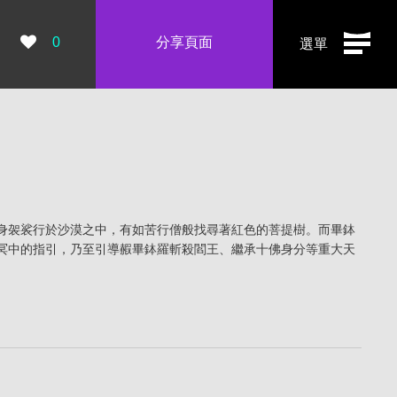
瀏覽數：
0
分享頁面
選單
身袈裟行於沙漠之中，有如苦行僧般找尋著紅色的菩提樹。而畢鉢
冥中的指引，乃至引導赮畢鉢羅斬殺閻王、繼承十佛身分等重大天