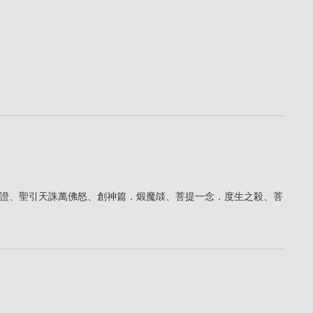
證、聖引天誅萬佛怒、創神篇．煅魔燄、菩提一念．度生之殺、菩