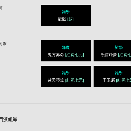
師
雜學
龍戩
[叔]
同夥
邪魔
雜學
鬼方赤命
[紅冕七元]
氐首赨夢
[紅冕七
雜學
雜學
赦天琴箕
[紅冕七元]
千玉屑
[紅冕七
1
門派組織