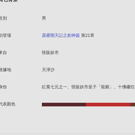
性別
男
初登場
霹靂開天記之創神篇
第21章
來自
怪販妖市
根據地
天淨沙
身份
紅冕七元之一、怪販妖市皇子「龍赮」、十佛繼任
代表顏色