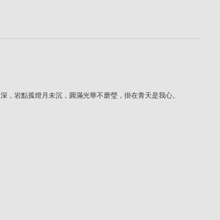
夜明深，岩點孤燈月未沉，圓滿光華不磨瑩，掛在青天是我心。