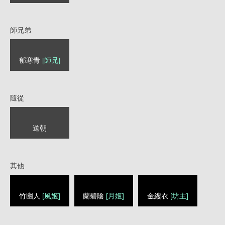
師兄弟
郁寒青
[師兄]
隨從
送朝
其他
竹幽人
[風姬]
蘭碧陰
[月姬]
金縷衣
[坊主]