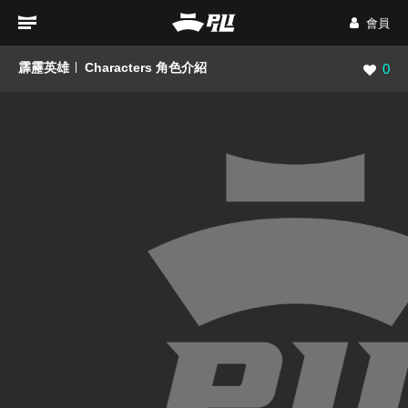
會員
霹靂英雄
Characters 角色介紹
瀏覽數
0