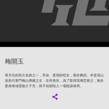
梅開玉
青月坊的四大名姬之一，苦命、柔弱的啞女，善於舞蹈。本是清山
派前代掌門梅山弗擾之女，生性善良，為了取得琉璃芝救父，無奈
委身南域望族介子兜，殊不知卻陷入一場陰謀佈局。