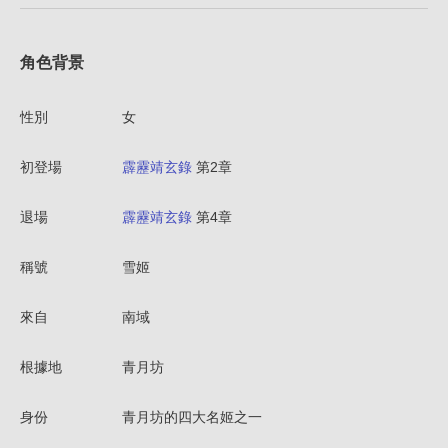
角色背景
性別
女
初登場
霹靂靖玄錄
第2章
退場
霹靂靖玄錄
第4章
稱號
雪姬
來自
南域
根據地
青月坊
身份
青月坊的四大名姬之一