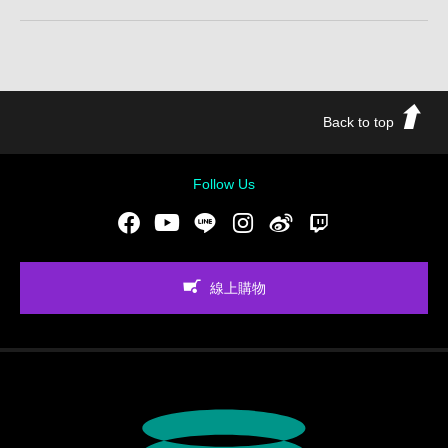
Back to top
Follow Us
Facebook
Youtube
LINE
Instgram
新浪微博
Twitch
線上購物