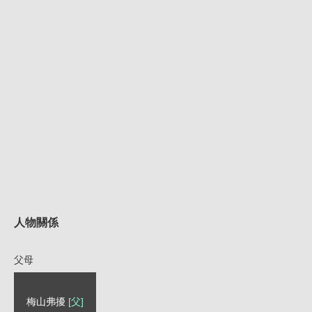
人物關係
父母
梅山弗擾
[父]