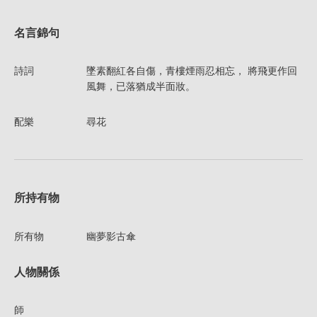
名言錦句
詩詞
墜素翻紅各自傷，青樓煙雨忍相忘， 將飛更作回
風舞，已落猶成半面妝。
配樂
尋花
所持有物
所有物
幽夢影古傘
人物關係
師