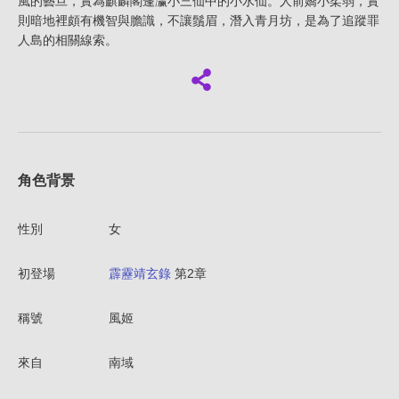
風的藝旦，實為麒麟閣蓬瀛小三仙中的小水仙。人前嬌小柔弱，實
則暗地裡頗有機智與膽識，不讓鬚眉，潛入青月坊，是為了追蹤罪
人島的相關線索。
角色背景
性別
女
初登場
霹靂靖玄錄
第2章
稱號
風姬
來自
南域