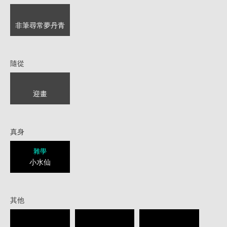
非筆尋常夢丹青
隨從
迎畫
真身
雜學
小水仙
其他