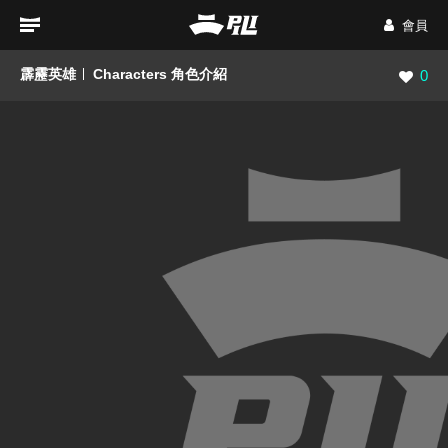
會員
霹靂英雄
Characters 角色介紹
瀏覽數
0