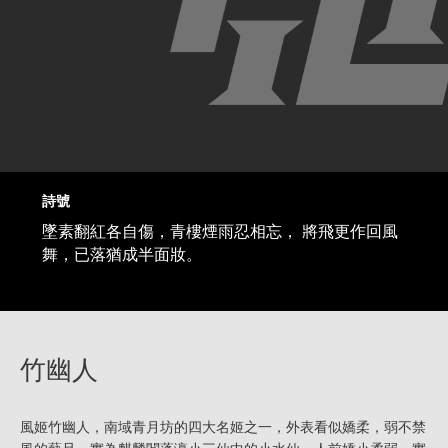
詩號
墜素翻紅各自傷，青樓煙雨忍相忘， 將飛更作回風
舞，已落猶成半面妝。
竹幽人
風姬竹幽人，南域青月坊的四大名姬之一，外表看似嬌柔，弱不禁