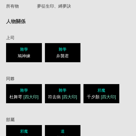
所有物
夢征生印、縛夢訣
人物關係
上司
雜學
雜學
鳩神練
弁襲君
同夥
雜學
雜學
邪魔
杜舞雩
[四大印]
符去病
[四大印]
千夕顏
[四大印]
部屬
邪魔
道