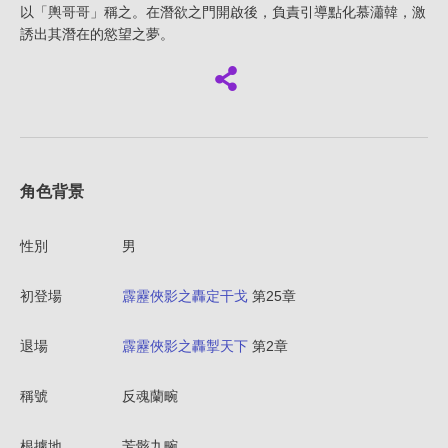
以「輿哥哥」稱之。在潛欲之門開啟後，負責引導點化慕瀟韓，激
誘出其潛在的慾望之夢。
角色背景
性別
男
初登場
霹靂俠影之轟定干戈
第25章
退場
霹靂俠影之轟掣天下
第2章
稱號
反魂蘭畹
根據地
芳骸九畹