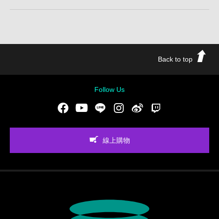
Back to top
Follow Us
Facebook
Youtube
LINE
Instgram
新浪微博
Twitch
線上購物