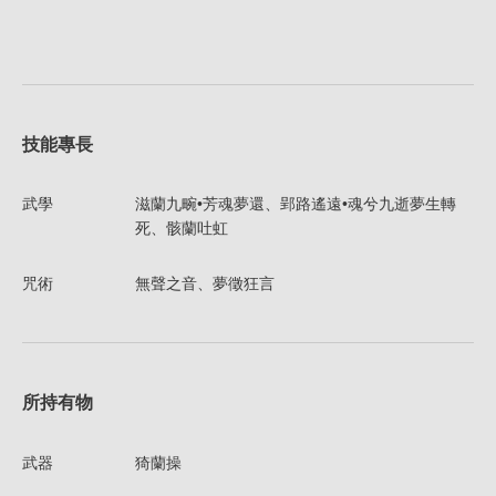
技能專長
武學
滋蘭九畹•芳魂夢還、郢路遙遠•魂兮九逝夢生轉
死、骸蘭吐虹
咒術
無聲之音、夢徵狂言
所持有物
武器
猗蘭操