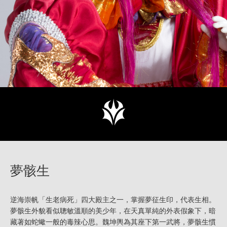
夢骸生
逆海崇帆「生老病死」四大殿主之一，掌握夢征生印，代表生相。
夢骸生外貌看似聰敏溫順的美少年，在天真單純的外表假象下，暗
藏著如蛇蠍一般的毒辣心思。魏坤輿為其座下第一武將，夢骸生慣