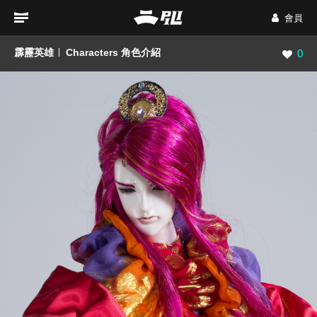
會員
霹靂英雄
Characters 角色介紹
瀏覽數
0