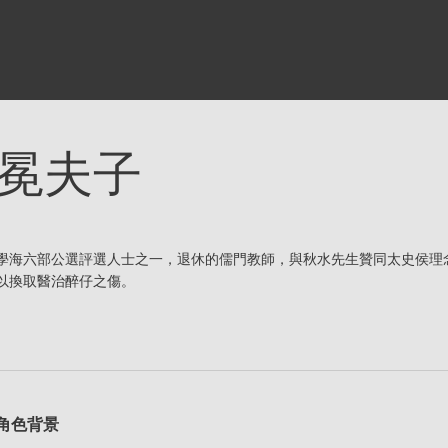
冕夫子
學海六部公選評選人士之一，退休的儒門教師，與秋水先生贊同太史侯理
以換取醫治醉仔之傷。
角色背景