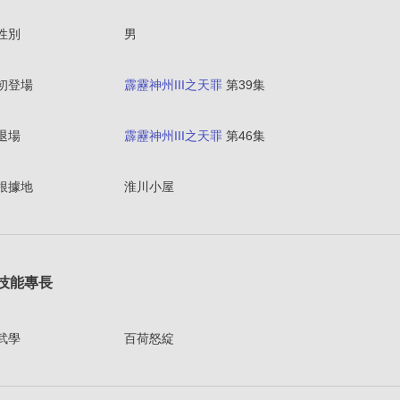
性別
男
初登場
霹靂神州III之天罪
第39集
退場
霹靂神州III之天罪
第46集
根據地
淮川小屋
技能專長
武學
百荷怒綻