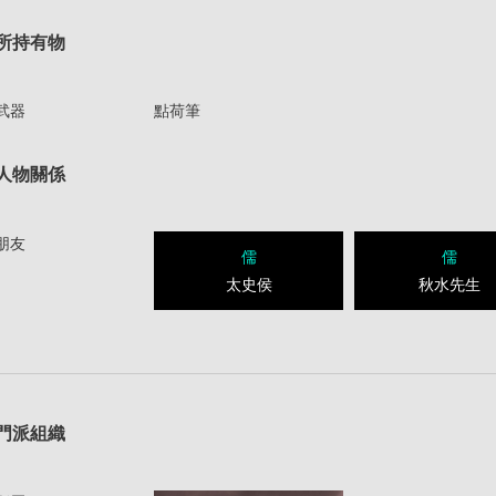
所持有物
武器
點荷筆
人物關係
朋友
儒
儒
太史侯
秋水先生
1
門派組織