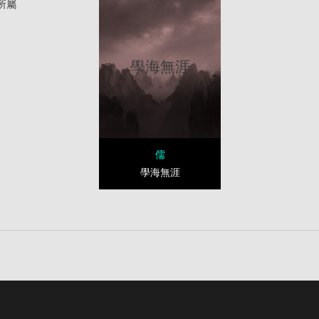
所屬
學海無涯
儒
學海無涯