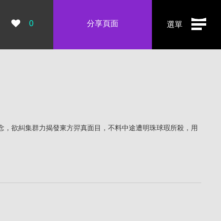
瀏覽數：
0
分享頁面
選單
念，欲糾集群力揭發東方羿真面目，不料中途遭明珠球瑕所殺，用