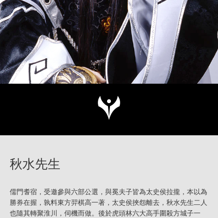
秋水先生
儒門耆宿，受邀參與六部公選，與冕夫子皆為太史侯拉攏，本以為
勝券在握，孰料東方羿棋高一著，太史侯挾怨離去，秋水先生二人
也隨其轉聚淮川，伺機而做。後於虎頭林六大高手圍殺方城子一