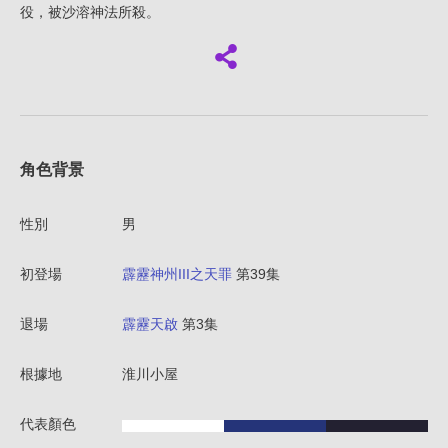
役，被沙溶神法所殺。
角色背景
性別
男
初登場
霹靂神州III之天罪
第39集
退場
霹靂天啟
第3集
根據地
淮川小屋
代表顏色