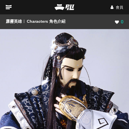
會員
霹靂英雄
Characters 角色介紹
瀏覽數
0