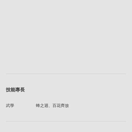
技能專長
武學
蜂之迴、百花齊放