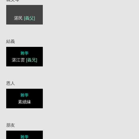
湛民
[義父]
結義
雜學
湛江雲
[義兄]
恩人
雜學
素續緣
朋友
雜學