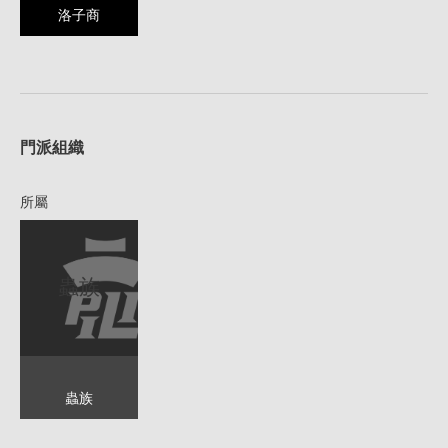
洛子商
1
門派組織
所屬
蟲族
蟲族