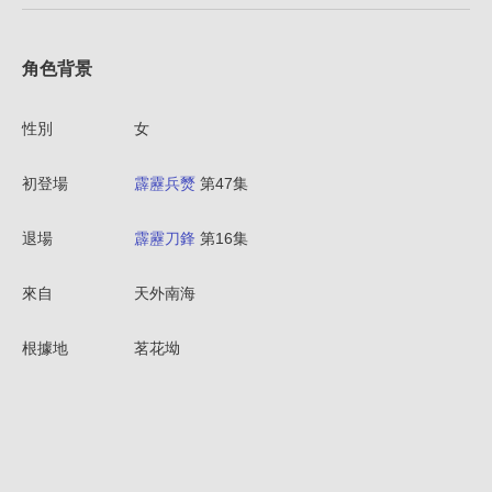
角色背景
性別
女
初登場
霹靂兵燹
第47集
退場
霹靂刀鋒
第16集
來自
天外南海
根據地
茗花坳