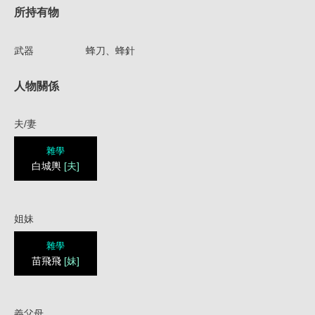
所持有物
武器
蜂刀、蜂針
人物關係
夫/妻
雜學
白城輿
[夫]
姐妹
雜學
苗飛飛
[妹]
義父母