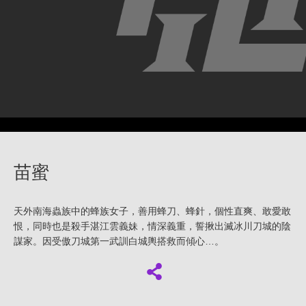
苗蜜
天外南海蟲族中的蜂族女子，善用蜂刀、蜂針，個性直爽、敢愛敢
恨，同時也是殺手湛江雲義妹，情深義重，誓揪出滅冰川刀城的陰
謀家。因受傲刀城第一武訓白城輿搭救而傾心…。