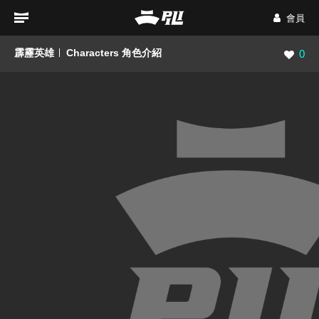
會員
霹靂英雄
Characters 角色介紹
瀏覽數
0