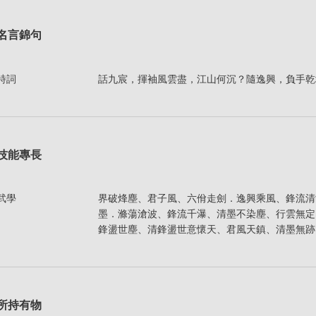
名言錦句
詩詞
話九宸，揮袖風雲盡，江山何沉？隨逸興，負手乾
技能專長
武學
界破烽塵、君子風、六佾走劍．逸興乘風、鋒流清
墨．滌蕩滄波、鋒流千瀑、清墨不染塵、行雲無定
鋒盪世塵、清鋒盪世意懷天、君風天鎮、清墨無跡
所持有物