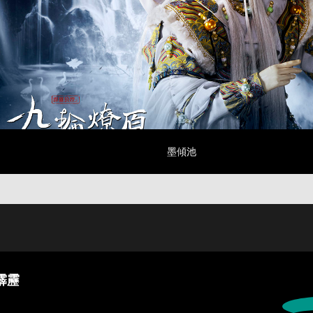
墨傾池
霹靂