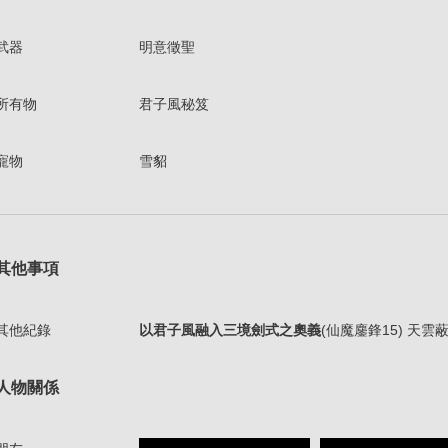
武器
明意徵聖
所有物
君子風秘笈
寵物
雪貂
其他事項
其他紀錄
以君子風融入三境劍式之奧義
(仙魔鏖鋒15) 天
人物關係