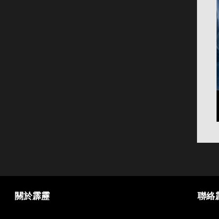
關於霹靂
聯絡