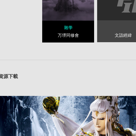
雜學
文詣經緯
万堺同修會
資源下載