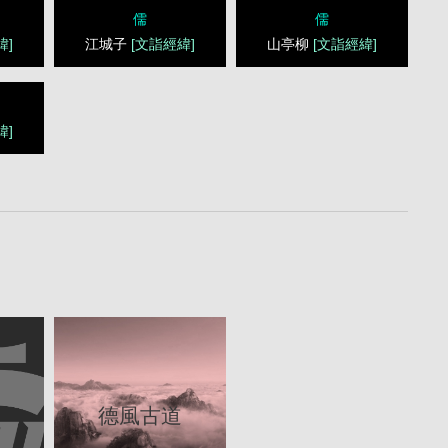
儒
儒
緯]
江城子
[文詣經緯]
山亭柳
[文詣經緯]
緯]
緯
德風古道