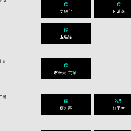
朋友
儒
儒
文解字
付清商
儒
玉離經
上司
儒
君奉天
[前輩]
同夥
儒
雜學
應無騫
任平生