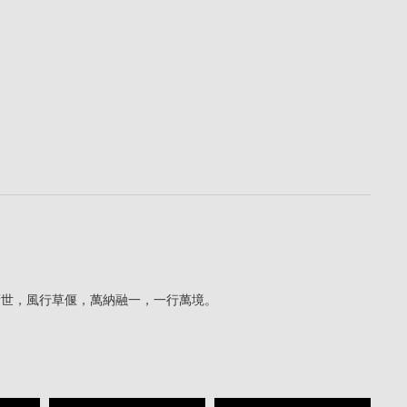
雲蔽世，風行草偃，萬納融一，一行萬境。