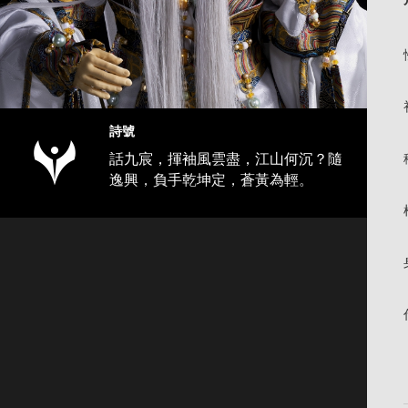
詩號
話九宸，揮袖風雲盡，江山何沉？隨
逸興，負手乾坤定，蒼黃為輕。