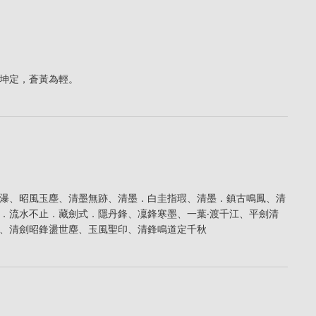
坤定，蒼黃為輕。
瀑、昭風玉塵、清墨無跡、清墨．白圭指瑕、清墨．鎮古鳴鳳、清
．流水不止．藏劍式．隱丹鋒、凜鋒寒墨、一葉‧渡千江、平劍清
、清劍昭鋒盪世塵、玉風聖印、清鋒鳴道定千秋