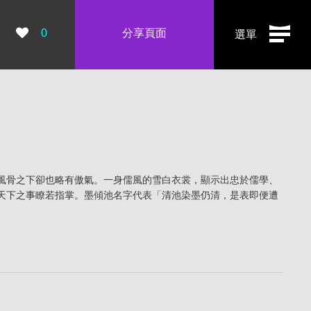
瀏覽數：
0
分享頁面
選單
風骨之下卻也略有傲氣。一身儒風的雪白衣裳，顯示出忠於儒學、
天下之事瞭若指掌。墨傾池名字代表「清池染墨仍清，是表即便遭