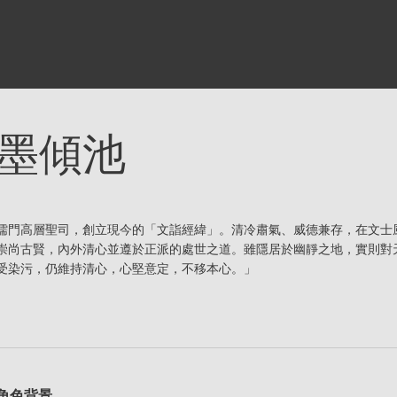
墨傾池
儒門高層聖司，創立現今的「文詣經緯」。清冷肅氣、威德兼存，在文士
崇尚古賢，內外清心並遵於正派的處世之道。雖隱居於幽靜之地，實則對
受染污，仍維持清心，心堅意定，不移本心。」
角色背景