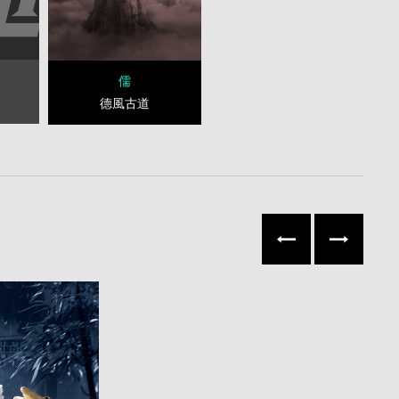
儒
德風古道
往左
往右