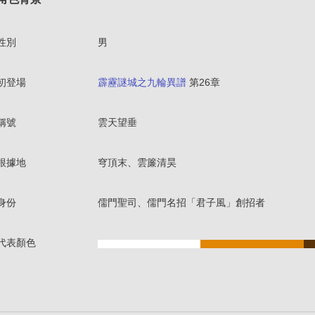
性別
男
初登場
霹靂謎城之九輪異譜
第26章
稱號
雲天望垂
根據地
穹頂末、雲簾清昊
身份
儒門聖司、儒門名招「君子風」創招者
代表顏色