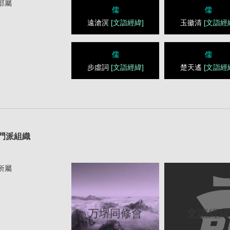
部屬
儒
儒
遠滄溟
[文詣經緯]
玉徽清
[文詣經
儒
儒
步虛詞
[文詣經緯]
楚天遙
[文詣經
1
門派組織
所屬
文詣經
万堺同修會