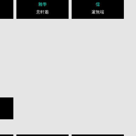
雜學
儒
意軒邈
邃無端