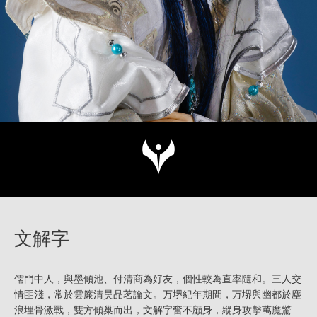
文解字
儒門中人，與墨傾池、付清商為好友，個性較為直率隨和。三人交
情匪淺，常於雲簾清昊品茗論文。万堺紀年期間，万堺與幽都於塵
浪埋骨激戰，雙方傾巢而出，文解字奮不顧身，縱身攻擊萬魔驚