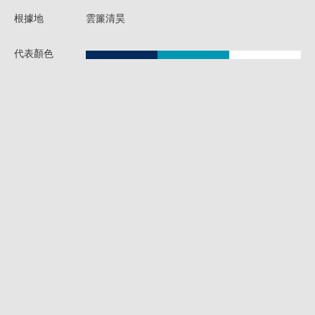
根據地
雲簾清昊
代表顏色