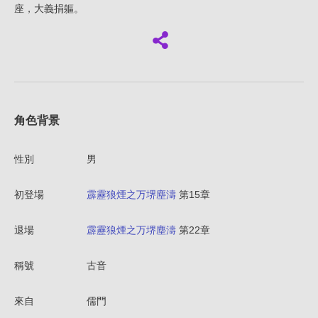
座，大義捐軀。
角色背景
性別
男
初登場
霹靂狼煙之万堺塵濤
第15章
退場
霹靂狼煙之万堺塵濤
第22章
稱號
古音
來自
儒門