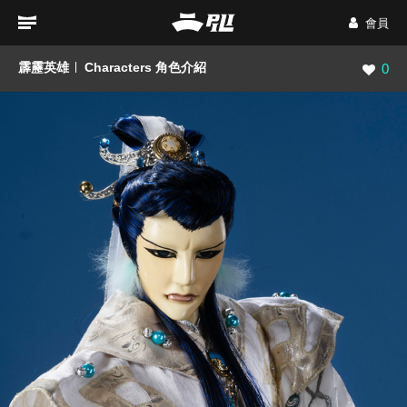
會員
霹靂英雄
Characters 角色介紹
瀏覽數
0