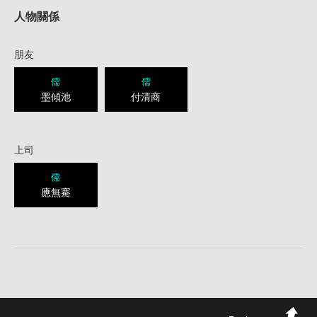
人物關係
朋友
儒
儒
墨傾池
付清商
上司
儒
應無騫