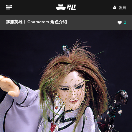
會員
霹靂英雄
Characters 角色介紹
瀏覽數
0