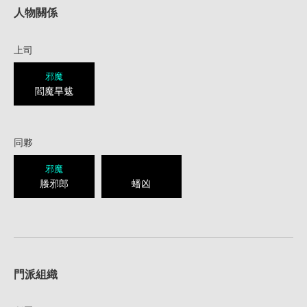
人物關係
上司
邪魔
閻魔旱魃
同夥
邪魔
螣邪郎
蟠凶
1
門派組織