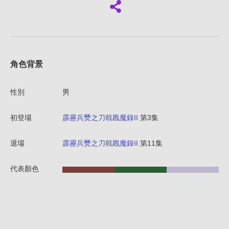
角色背景
性別
男
初登場
霹靂兵燹之刀戟戡魔錄II
第3集
退場
霹靂兵燹之刀戟戡魔錄II
第11集
代表顏色