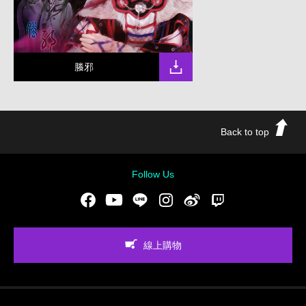
螣邪
Back to top
Follow Us
Facebook
Youtube
LINE
Instgram
新浪微博
Twitch
線上購物