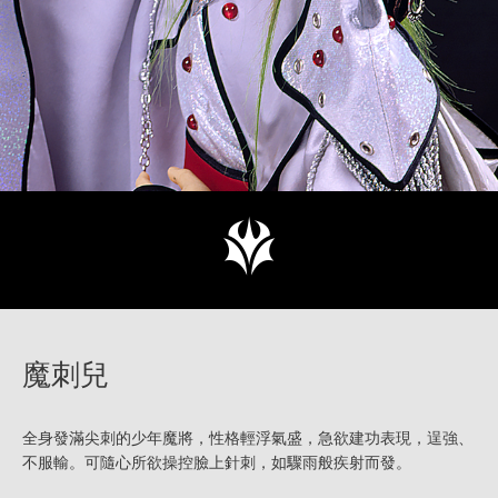
魔刺兒
全身發滿尖刺的少年魔將，性格輕浮氣盛，急欲建功表現，逞強、
不服輸。可隨心所欲操控臉上針刺，如驟雨般疾射而發。