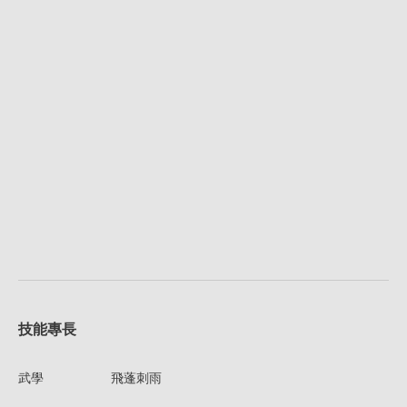
技能專長
武學
飛蓬刺雨