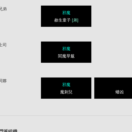
兄弟
邪魔
赦生童子
[弟]
上司
邪魔
閻魔旱魃
同夥
邪魔
魔刺兒
蟠凶
1
門派組織