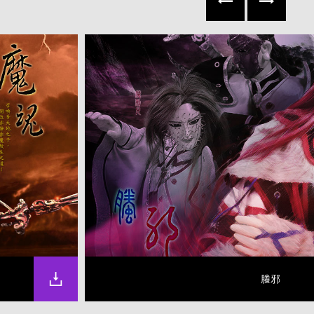
往左
往右
螣邪