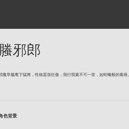
螣邪郎
閻魔旱魃麾下猛將，性格囂張狂傲，我行我素不可一世，如蛇蠍般的毒辣
角色背景