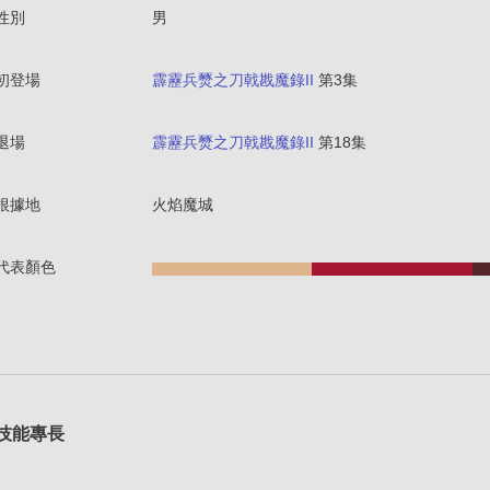
性別
男
初登場
霹靂兵燹之刀戟戡魔錄II
第3集
退場
霹靂兵燹之刀戟戡魔錄II
第18集
根據地
火焰魔城
代表顏色
技能專長