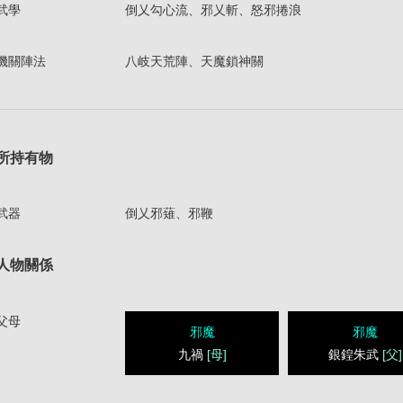
武學
倒乂勾心流、邪乂斬、怒邪捲浪
機關陣法
八岐天荒陣、天魔鎖神關
所持有物
武器
倒乂邪薙、邪鞭
人物關係
父母
邪魔
邪魔
九禍
[母]
銀鍠朱武
[父]