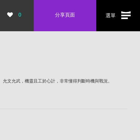
瀏覽數：
0
分享頁面
選單
。允文允武，機靈且工於心計，非常懂得判斷時機與戰況。