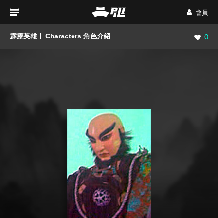
會員
霹靂英雄
Characters 角色介紹
瀏覽數
0