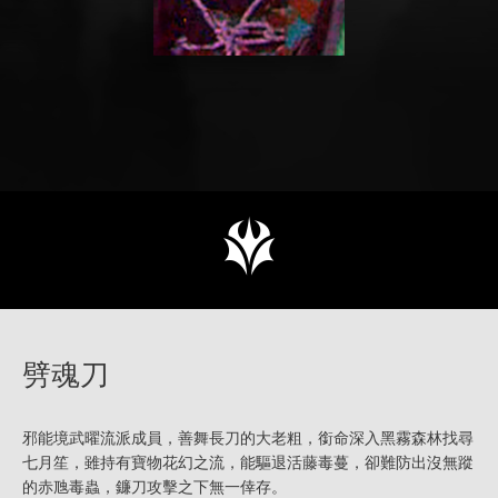
劈魂刀
邪能境武曜流派成員，善舞長刀的大老粗，銜命深入黑霧森林找尋
七月笙，雖持有寶物花幻之流，能驅退活藤毒蔓，卻難防出沒無蹤
的赤虺毒蟲，鐮刀攻擊之下無一倖存。