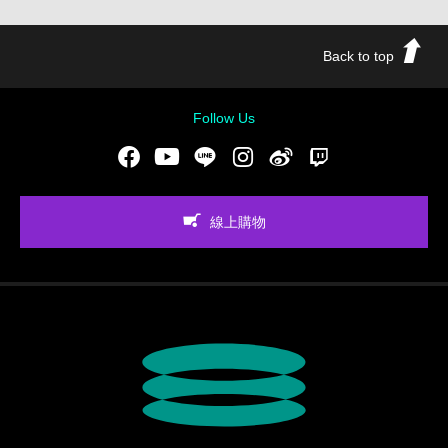
Back to top
Follow Us
Facebook
Youtube
LINE
Instgram
新浪微博
Twitch
線上購物