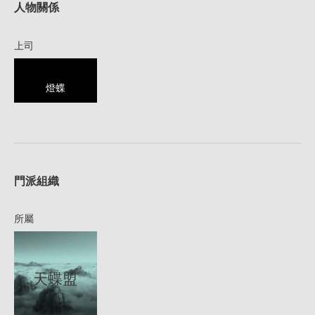
人物關係
上司
燈蝶
1
門派組織
所屬
天蝶盟