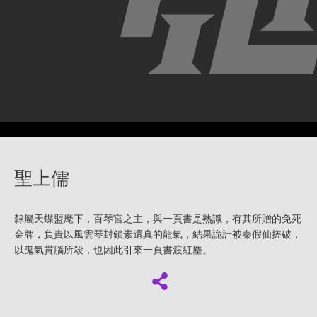
聖上儒
隸屬天蝶盟麾下，百琴宮之主，與一頁書是熟識，有其所贈的免死
金牌，負責以風雲琴封鎖素還真的龍氣，結果詭計被秦假仙搓破，
以鬼氣貫腦所殺，也因此引來一頁書渡紅塵。