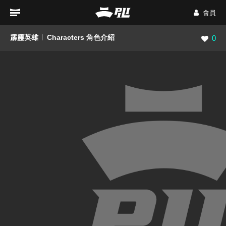
會員
霹靂英雄
Characters 角色介紹
瀏覽數
0