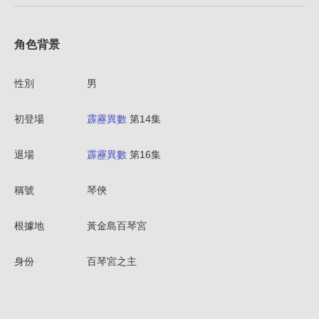
角色背景
性別
男
初登場
霹靂異數
第14集
退場
霹靂異數
第16集
稱號
琴俠
根據地
黃金島百琴宮
身份
百琴宮之主