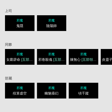
上司
邪魔
邪魔
鬼隱
陰陽師
同夥
邪魔
邪魔
邪魔
女蘿辟命
[五部領權]
邪卷殺魂
[五部領權]
煉無心
[五部領權]
炎靈
部屬
邪魔
邪魔
邪魔
歿算虛空
幽魅亟幻
頃千蹤