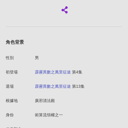
角色背景
性別
男
初登場
霹靂異數之萬里征途
第4集
退場
霹靂異數之萬里征途
第13集
根據地
廣邪清法殿
身份
術算流領權之一