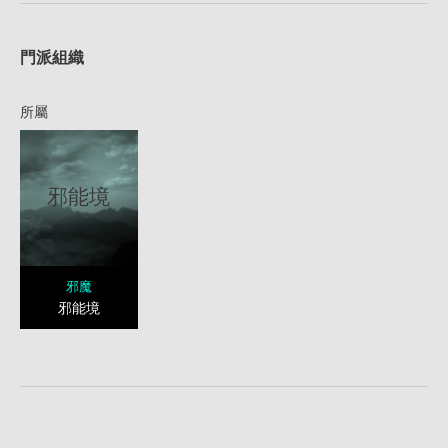
1
門派組織
所屬
邪能境
邪魔
邪能境