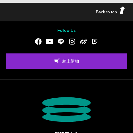
Back to top
Follow Us
Facebook
Youtube
LINE
Instgram
新浪微博
Twitch
線上購物