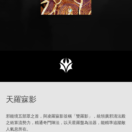
天羅寐影
邪能境五部眾之首，與凌羅寐影並稱「雙羅影」，統領廣邪清法殿
之術算流勢力，精通奇門陣法，以天星羅盤為法器，能精準追蹤敵
人氣息所在。