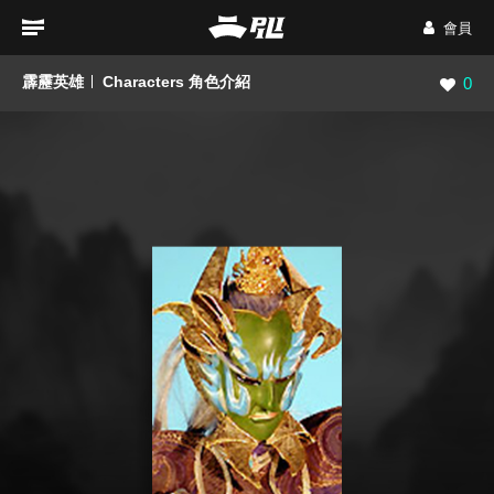
會員
霹靂英雄
Characters 角色介紹
瀏覽數
0