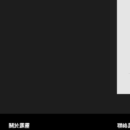
關於霹靂
聯絡