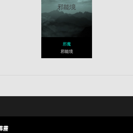
邪能境
邪魔
邪能境
霹靂