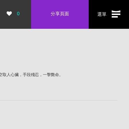
瀏覽數：
0
分享頁面
選單
空取人心臟，手段殘忍，一擊斃命。