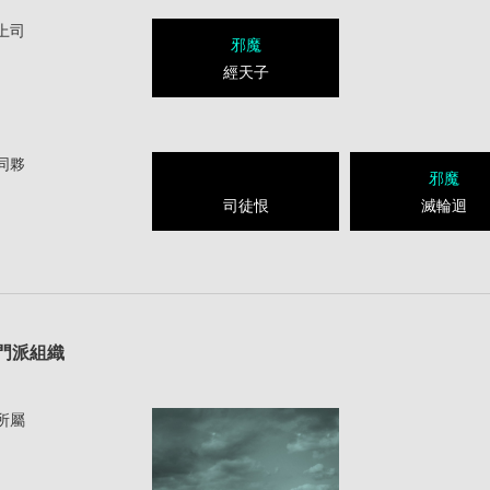
上司
邪魔
經天子
同夥
邪魔
司徒恨
滅輪迴
1
門派組織
所屬