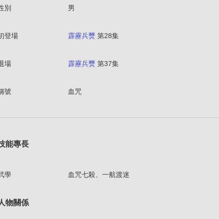
性別
男
初登場
霹靂兵燹
第28集
退場
霹靂兵燹
第37集
稱號
血咒
技能專長
武學
血咒七殺、一航渡迷
人物關係