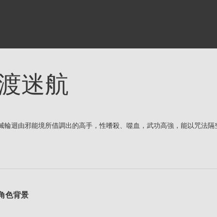
渡迷航
滅輪迴由邪能境所借調出的高手，性嗜殺、噬血，武功高強，能以咒法隔
角色背景