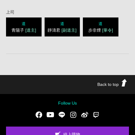
上司
道
道
道
青陽子
[道主]
靜濤君
[副道主]
步非煙
[掌令]
Back to top
Follow Us
Facebook
Youtube
LINE
Instgram
新浪微博
Twitch
線上購物