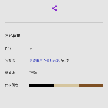
角色背景
性別
男
初登場
霹靂邪章之道劫龍戰
第1章
根據地
聖龍口
代表顏色