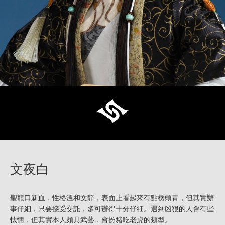
文夜白
聖龍口新血，性格溫和文靜，表面上看起來有點楞頭青，但其實辦
事仔細，只要接受交託，多可辦得十分仔細。遇到凶狠的人會有些
怯懦，但其實本人頗具武藝，會扮豬吃老虎的類型。