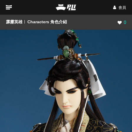
會員
霹靂英雄
Characters 角色介紹
瀏覽數
0