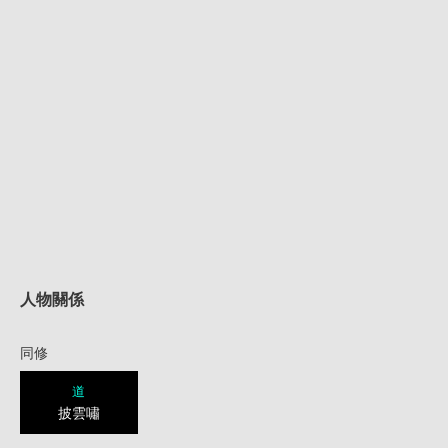
人物關係
同修
道
披雲嘯