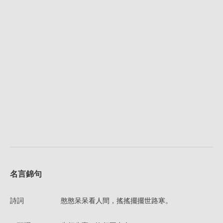
名言錦句
詩詞
憨憨呆呆看人間，搖搖擺擺世路寒。