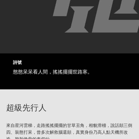
詩號
憨憨呆呆看人間，搖搖擺擺世路寒。
超級先行人
來自星河雲梯，走路搖搖擺擺的甘草丑角，相貌滑稽，說話顛三倒
四、裝憨打呆，曾多次解救腦還顛，真實身份乃高人點天機所改