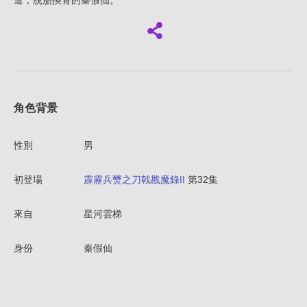
造，脫胎換骨的秦假仙。
角色背景
性別
男
初登場
霹靂兵燹之刀戟戡魔錄II
第32集
來自
星河雲梯
身份
秦假仙