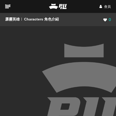
會員
霹靂英雄
Characters 角色介紹
瀏覽數
0