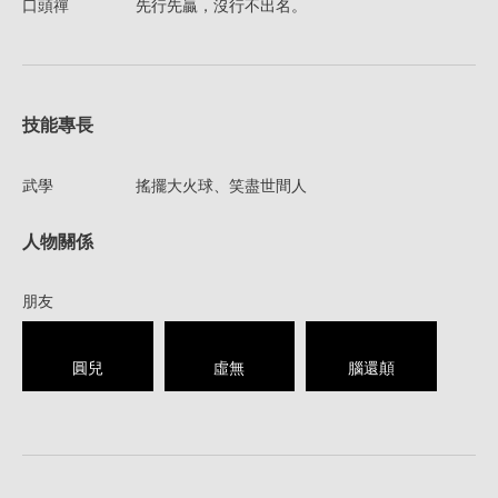
口頭禪
先行先贏，沒行不出名。
技能專長
武學
搖擺大火球、笑盡世間人
人物關係
朋友
圓兒
虛無
腦還顛