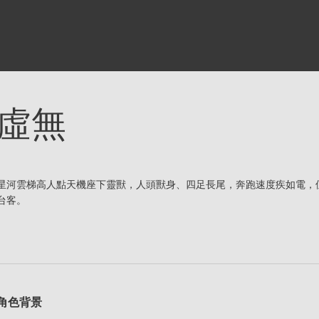
虛無
星河雲梯高人點天機座下靈獸，人頭獸身、四足長尾，奔跑速度疾如電，
台客。
角色背景