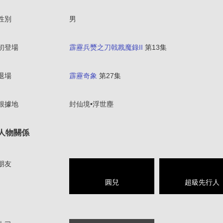
性別
男
初登場
霹靂兵燹之刀戟戡魔錄II
第13集
退場
霹靂奇象
第27集
根據地
封仙境•浮世塵
人物關係
朋友
圓兒
超級先行人