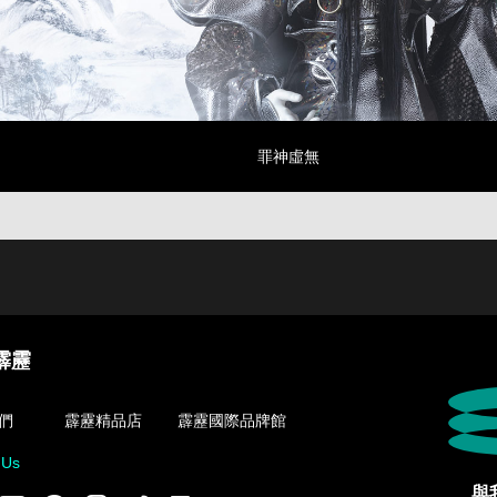
罪神虛無
霹靂
們
霹靂精品店
霹靂國際品牌館
 Us
與