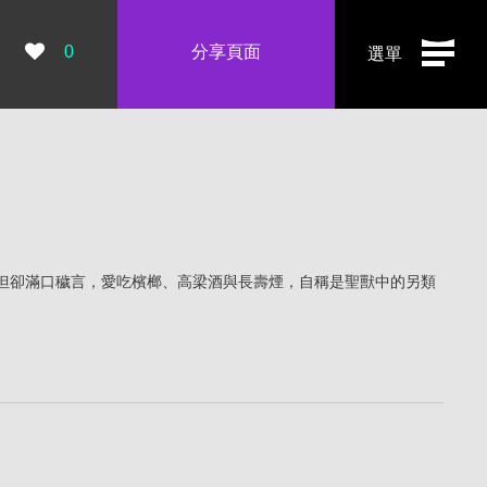
瀏覽數：
0
分享頁面
選單
但卻滿口穢言，愛吃檳榔、高梁酒與長壽煙，自稱是聖獸中的另類