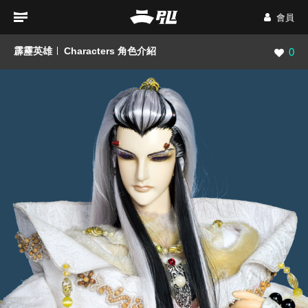
會員
霹靂英雄
Characters 角色介紹
瀏覽數
0