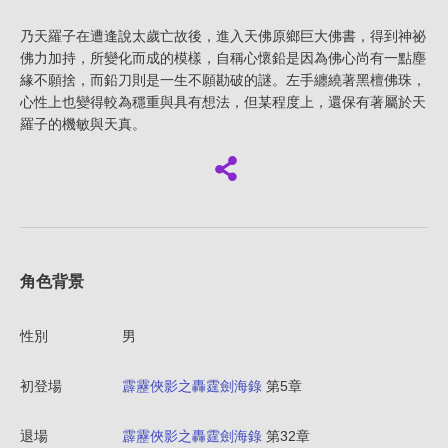
乃天羅子在遭逢說太歲亡故後，進入天佛原鄉巨大佛書，得到神祕
佛力加持，所變化而成的模樣，自稱心懷鉛是因為佛心尚有一點塵
緣不願捨，而鉛刀則是一生不願勘破的謎。左手纏繞著黑檀佛珠，
心性上也變得較為穩重與具有想法，但某程度上，還保有著屬於天
羅子的機敏與天真。
角色背景
性別
男
初登場
霹靂俠影之轟霆劍海錄
第5章
退場
霹靂俠影之轟霆劍海錄
第32章