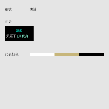
稱號
佛謎
化身
雜學
天羅子
[真實身份]
代表顏色