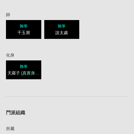
師
雜學
雜學
千玉屑
說太歲
化身
雜學
天羅子
[真實身份]
1
門派組織
所屬