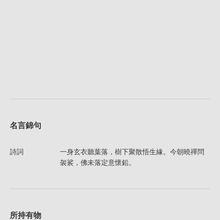
名言錦句
詩詞
一身玄衣聽葉落，樹下聚散悟生緣。今朝曉禪問
袈裟，佛未落定意懷鉛。
所持有物