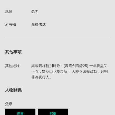
武器
鉛刀
所有物
黑檀佛珠
其他事項
其他紀錄
與凜若梅暫別所吟：(轟霆劍海錄25) 一年春盡又
一春，野草山花幾度新； 天曉不因鐘鼓動，月明
非為夜行人。
人物關係
父母
邪魔
邪魔