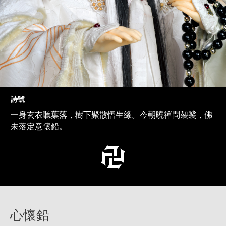
詩號
一身玄衣聽葉落，樹下聚散悟生緣。今朝曉禪問袈裟，佛
未落定意懷鉛。
心懷鉛