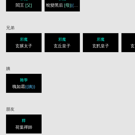
閻王
[父]
蛻變黑后
[母]
((逸冬清))
兄弟
邪魔
邪魔
邪魔
玄臏太子
玄丘皇子
玄黓皇子
玄
姨
雜學
魄如霜
((姨))
朋友
釋
荷葉禪師