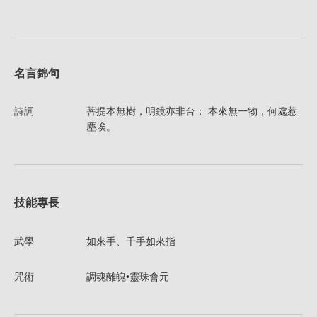
名言錦句
詩詞
菩提本無樹，明鏡亦非台； 本來無一物，何處惹
塵埃。
技能專長
武學
如來手、千手如來指
咒術
調魂離魄•靈珠會元