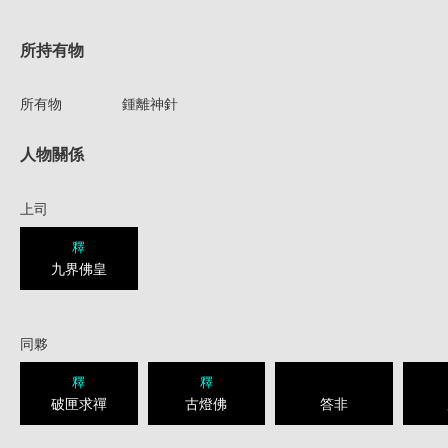
所持有物
所有物
鍾離神針
人物關係
上司
釋
九界佛皇
同夥
釋
釋
破匣求禪
古燈佛
答非