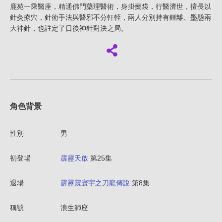
鹿苑一乘醫座，精通佛門藥理醫術，身掛藥袋，行醫濟世，擅長以
針灸療穴，針術手法與醫邪不分軒輊，兩人分別持有鍾離、墨懸兩
大神針，也註定了日後神針對決之局。
角色背景
性別
男
初登場
霹靂天啟
第25集
退場
霹靂震寰宇之刀龍傳說
第8集
稱號
浪生師座