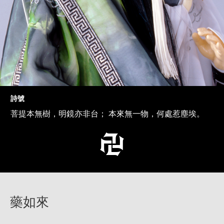
詩號
菩提本無樹，明鏡亦非台； 本來無一物，何處惹塵埃。
藥如來