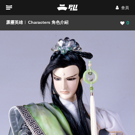
會員
霹靂英雄
Characters 角色介紹
瀏覽數
0