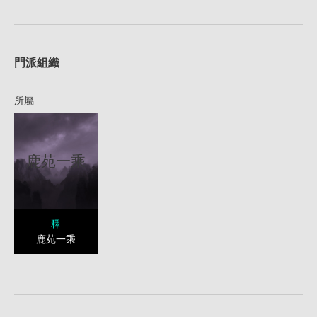
1
門派組織
所屬
鹿苑一乘
釋
鹿苑一乘