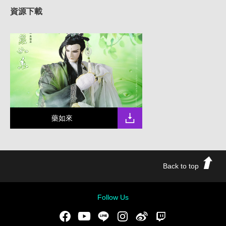
資源下載
藥如來
Back to top
Follow Us
Facebook
Youtube
LINE
Instgram
新浪微博
Twitch