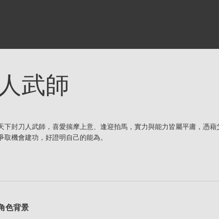
人武師
天下封刀人武師，喜愛揣摩上意、逢迎拍馬，實力與能力皆屬平庸，憑藉
爭取機會建功，好證明自己的能為。
角色背景