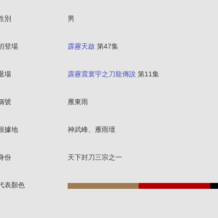
性別
男
初登場
霹靂天啟
第47集
退場
霹靂震寰宇之刀龍傳說
第11集
稱號
雁東雨
根據地
神武峰、雁雨壇
身份
天下封刀三宗之一
代表顏色