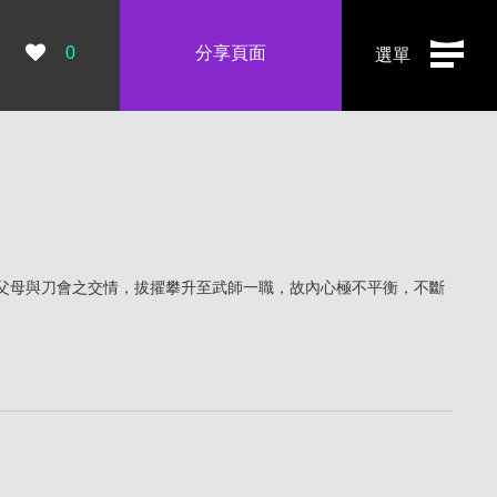
瀏覽數：
0
分享頁面
選單
父母與刀會之交情，拔擢攀升至武師一職，故內心極不平衡，不斷