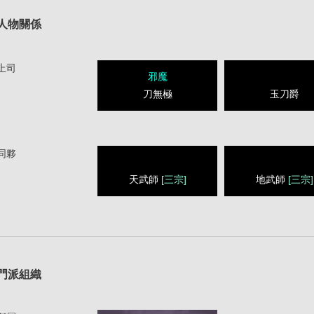
人物關係
上司
邪魔
刀無極
玉刀爵
同夥
天武師
[三宗]
地武師
[三宗]
1
門派組織