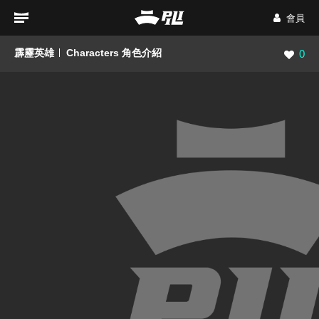
會員
霹靂英雄
Characters 角色介紹
瀏覽數
0