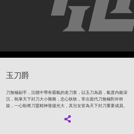
玉刀爵
刀無極副手，沉穩中帶有霸氣的老刀客，以玉刀為器，氣度內斂深
沉，執掌天下封刀大小雜務，忠心耿耿，常出面代刀無極對外斡
旋，一心盼將刀盟精神發揚光大，其兒女皆為天下封刀重要成員。