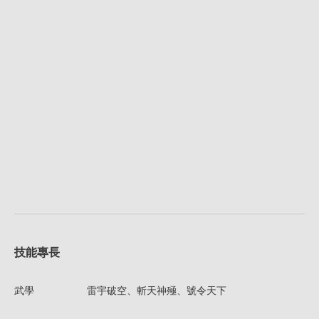
技能專長
武學
雷宇破空、斬天神殛、號令天下