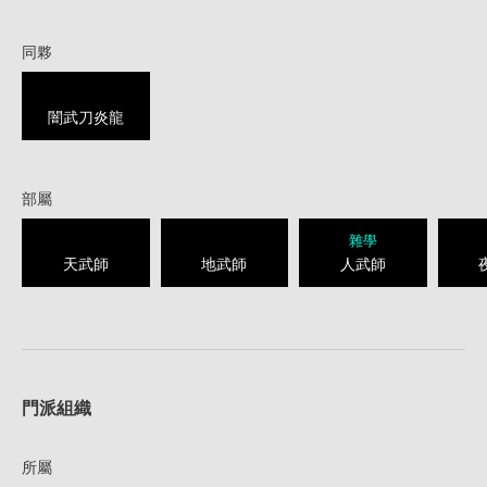
同夥
闇武刀炎龍
部屬
雜學
天武師
地武師
人武師
1
門派組織
所屬