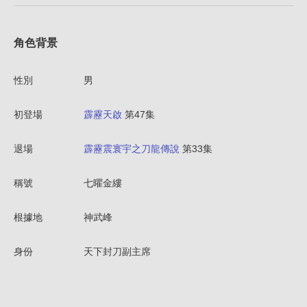
角色背景
性別
男
初登場
霹靂天啟
第47集
退場
霹靂震寰宇之刀龍傳說
第33集
稱號
七曜金縷
根據地
神武峰
身份
天下封刀副主席