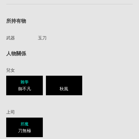
所持有物
武器
玉刀
人物關係
兒女
雜學
御不凡
秋風
上司
邪魔
刀無極