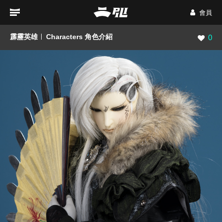
會員
霹靂英雄
Characters 角色介紹
瀏覽數
0