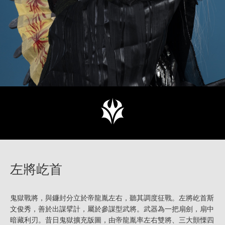
左將屹首
鬼獄戰將，與鐮封分立於帝龍胤左右，聽其調度征戰。左將屹首斯
文俊秀，善於出謀擘計，屬於參謀型武將。武器為一把扇劍，扇中
暗藏利刃。昔日鬼獄擴充版圖，由帝龍胤率左右雙將、三大顫慄四