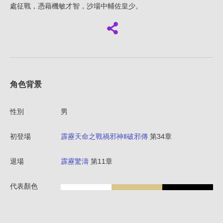
處征戰，憑藉機敏才智，沙場中輔佐皇少。
角色背景
性別
男
初登場
霹靂天命之戰禍邪神Ⅱ破邪傳
第34章
退場
霹靂驚濤
第11章
代表顏色