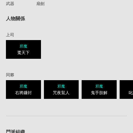
武器
扇劍
人物關係
上司
邪魔
魙天下
同夥
邪魔
邪魔
邪魔
右將鐮封
咒夜鵟人
鬼手肢解
叱
1
門派組織