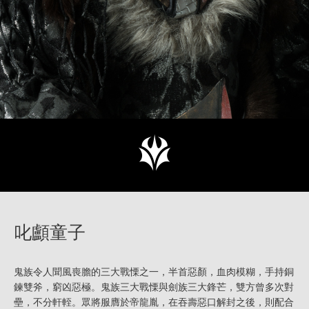
叱顱童子
鬼族令人聞風喪膽的三大戰慄之一，半首惡顏，血肉模糊，手持銅
鍊雙斧，窮凶惡極。鬼族三大戰慄與劍族三大鋒芒，雙方曾多次對
壘，不分軒輊。眾將服膺於帝龍胤，在吞壽惡口解封之後，則配合