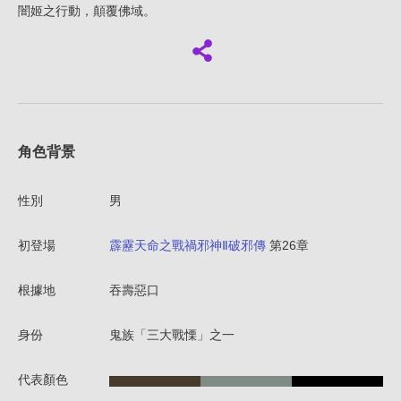
闇姬之行動，顛覆佛域。
角色背景
性別
男
初登場
霹靂天命之戰禍邪神Ⅱ破邪傳
第26章
根據地
吞壽惡口
身份
鬼族「三大戰慄」之一
代表顏色