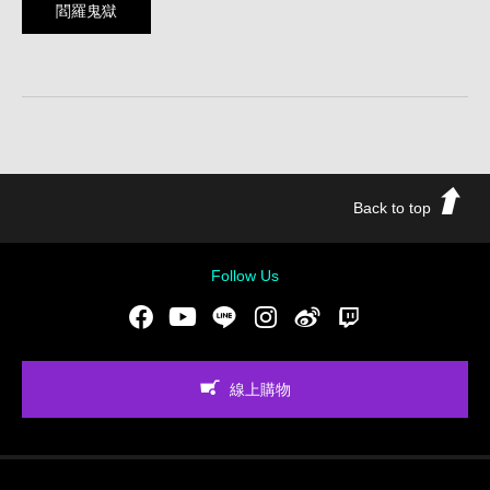
閻羅鬼獄
Back to top
Follow Us
Facebook
Youtube
LINE
Instgram
新浪微博
Twitch
線上購物