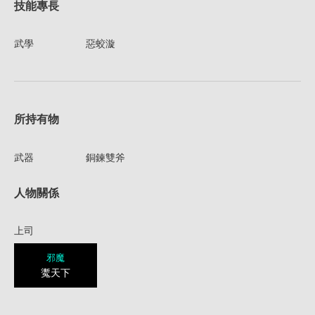
技能專長
武學
惡蛟漩
所持有物
武器
銅鍊雙斧
人物關係
上司
邪魔
魙天下