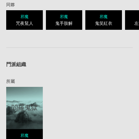
同夥
邪魔
邪魔
邪魔
咒夜鵟人
鬼手肢解
鬼笑紅衣
左
1
門派組織
所屬
閻羅鬼獄
邪魔