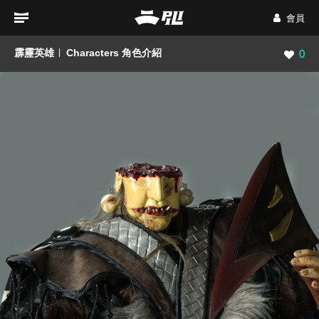
會員
霹靂英雄
Characters 角色介紹
瀏覽數
0