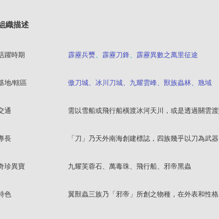
組織描述
活躍時期
霹靂兵燹
、
霹靂刀鋒
、
霹靂異數之萬里征途
基地/轄區
傲刀城、冰川刀城、九耀雲峰、獸族蟲林、虺域
交通
需以雪船或飛行船橫渡冰河天川，或是透過關雲渡
專長
「刀」乃天外南海創建標誌，四族幾乎以刀為武器
奇珍異寶
九耀芙蓉石、萬毒珠、飛行船、邪帝黑蟲
特色
翼獸蟲三族乃「邪帝」所創之物種，在外表和性格