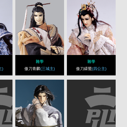
雜學
雜學
主)
傲刀青麟
(三城主)
傲刀繯鶯
(四公主)