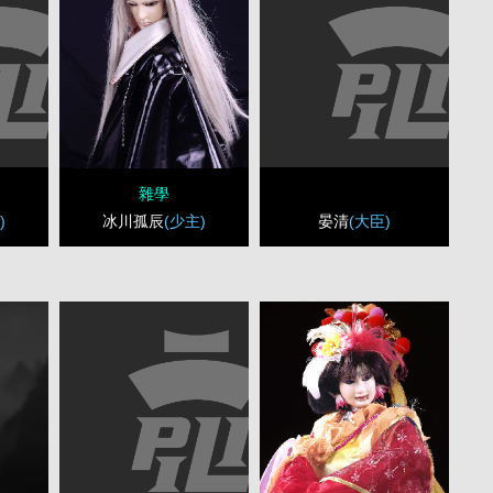
雜學
)
晏清
(大臣)
冰川孤辰
(少主)