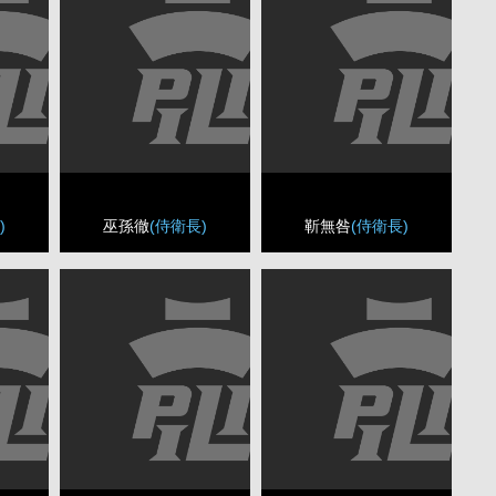
)
巫孫徹
(侍衛長)
靳無咎
(侍衛長)