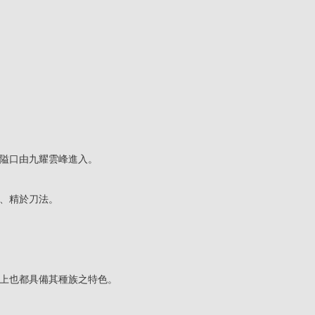
隘口由九耀雲峰進入。
、精於刀法。
上也都具備其種族之特色。