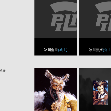
冰川伽皇
(城主)
冰川芸姬
(公主
翼族