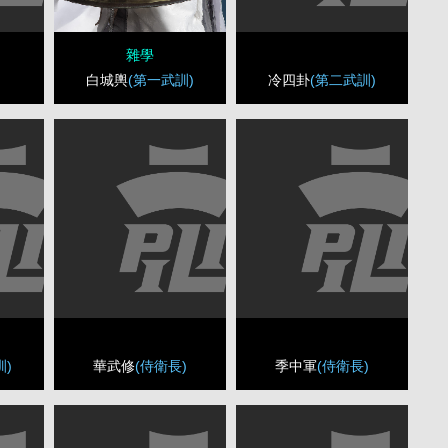
雜學
冷四卦
(第二武訓)
白城輿
(第一武訓)
訓)
華武修
(侍衛長)
季中軍
(侍衛長)