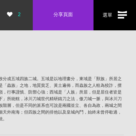
瀏覽數：
2
分享頁面
選單
致分成五域四族二城。五域是以地理畫分，東域是「獸族」所居之
是「蟲族」之地，地質貧乏、黃土遍佈，而蟲族之人較為狡詐，擅
嶺，行事謹慎、防禦心強；西域是「人族」所居，但是居住者皆是
下」所統轄，冰川刀城世代精研鑄刀之法，傲刀城一脈，與冰川刀
族階層，但是不同的派系也可說是兩國並立、各自為政，兩城之間
個天外南海；但四族之間的排他以及皇城內鬥，始終未曾停歇過，
統。