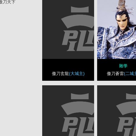
傲刀天下
雜學
傲刀玄龍
(大城主)
傲刀蒼雷
(二城