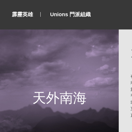
霹靂英雄
Unions 門派組織
天外南海