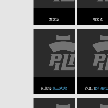
左文丞
右文丞
紀騰雲
(第三武訓)
赤鹿刀
(第四武