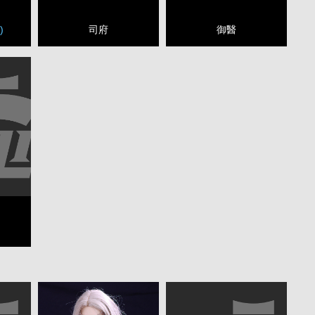
)
司府
御醫