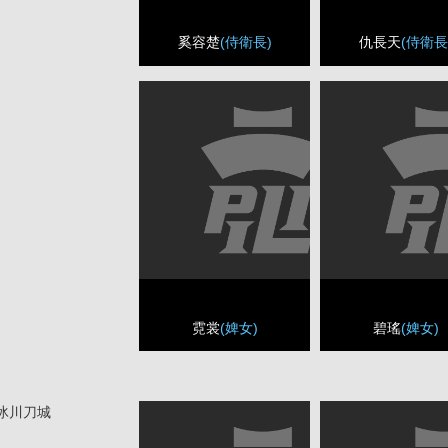
奚容楚
(侍衛長)
仇長天
(侍衛長
霓裳
(婢女)
碧瑤
(婢女)
冰川刀城