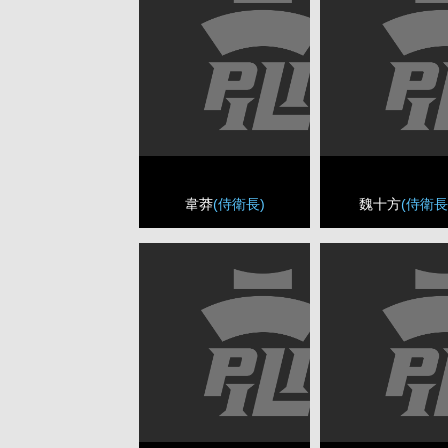
韋莽
(侍衛長)
魏十方
(侍衛長