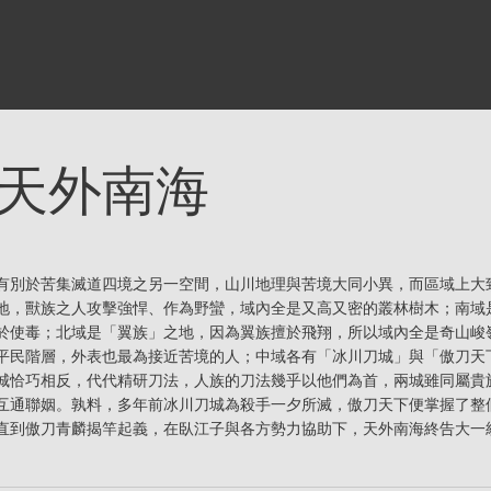
天外南海
有別於苦集滅道四境之另一空間，山川地理與苦境大同小異，而區域上大
地，獸族之人攻擊強悍、作為野蠻，域內全是又高又密的叢林樹木；南域
於使毒；北域是「翼族」之地，因為翼族擅於飛翔，所以域內全是奇山峻
平民階層，外表也最為接近苦境的人；中域各有「冰川刀城」與「傲刀天
城恰巧相反，代代精研刀法，人族的刀法幾乎以他們為首，兩城雖同屬貴
互通聯姻。孰料，多年前冰川刀城為殺手一夕所滅，傲刀天下便掌握了整
直到傲刀青麟揭竿起義，在臥江子與各方勢力協助下，天外南海終告大一