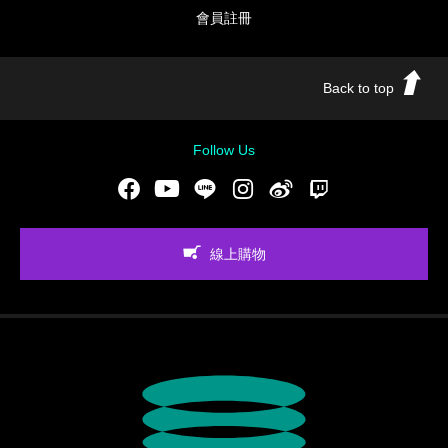
會員註冊
Back to top
Follow Us
Facebook
Youtube
LINE
Instgram
新浪微博
Twitch
線上購物