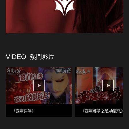
VIDEO
熱門影片
《霹靂兵濤》
《霹靂邪章之道劫龍戰》