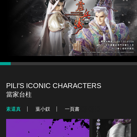
PILI'S ICONIC CHARACTERS
當家台柱
素還真
葉小釵
一頁書