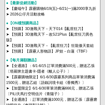
●【最新促銷活動】
➤ 【慶端午】霹靂購物6/19(五)~6/21(一)滿2000享九折
➤ 2026公仔月活動攻略
●【ON檔預購商品】
➤ 【預購】3D激戰天下－天下014【亂世狂刀】
➤ 【預購】3D激戰天下－改S21Plus【亂世狂刀異色
版】
➤ 【預購】3D激戰天下－【亂世狂刀】狂龍傲天套組
➤ 【預購】【霹靂人形物語】JP娃－白蓮《TBF》
●【每月滿額贈品】
➤ 【全通路】：6/1-6/15 訂單消費滿500元，贈送乙張
〔塔羅牌主題書卡-隱者《離人公子》〕
➤ 【霹靂購物限定】6/1-6/30霹靂系列商品單筆消費滿
1500元，贈送乙組〔語錄詞境卡組《香獨秀》〕
➤ 【加盟限定】6/1-6/30單筆消費滿666元，贈送乙張
〔PILI天馬行空明信片《青陽子》〕
➤ 【全通路】：訂單消費滿1000元，贈送乙張〔霹靂磨