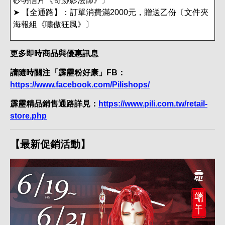
砂明信片《奇跡影法師》〕
➤ 【全通路】：訂單消費滿2000元，贈送乙份〔文件夾
海報組《嘯傲狂風》〕
更多即時商品與優惠訊息
請隨時關注「霹靂粉好康」FB：
https://www.facebook.com/Pilishops/
霹靂精品銷售通路詳見：
https://www.pili.com.tw/retail-
store.php
【最新促銷活動】