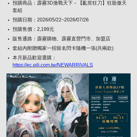
預購商品：霹靂3D激戰天下－【亂世狂刀】狂龍傲天
套組
預購日期：2026/05/22~2026/07/26
預購售價：2,199元
販售通路：霹靂購物、霹靂直營門市、加盟店
套組內附贈獨家一招留名閃卡隨機一張(共兩款)
本月新品歡迎選購：
https://ec.pili.com.tw/NEWARRIVALS