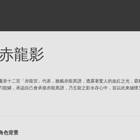
赤龍影
魔吞十二宮「赤龍宮」代表，臉戴赤龍異譜，透露著驚人的血紅之光，霸
刀龍鱗，承認自己會承接赤龍異譜，乃五龍之影永存心中，並以此來緬懷
角色背景