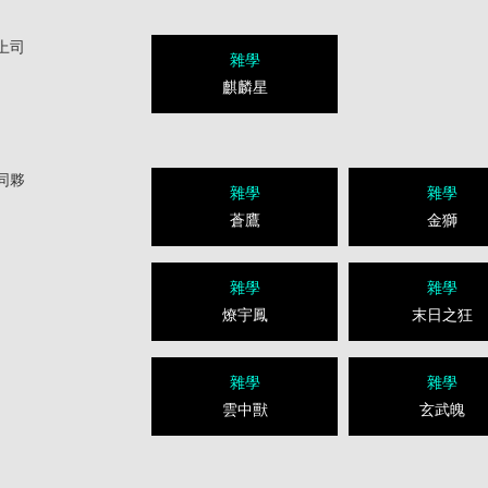
上司
雜學
麒麟星
同夥
雜學
雜學
蒼鷹
金獅
雜學
雜學
燎宇鳳
末日之狂
雜學
雜學
雲中獸
玄武魄