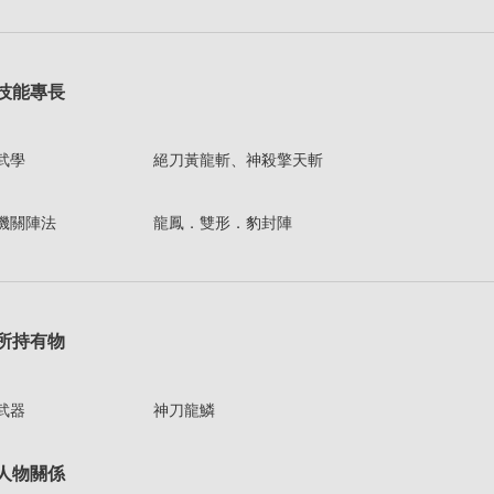
技能專長
武學
絕刀黃龍斬、神殺擎天斬
機關陣法
龍鳳．雙形．豹封陣
所持有物
武器
神刀龍鱗
人物關係