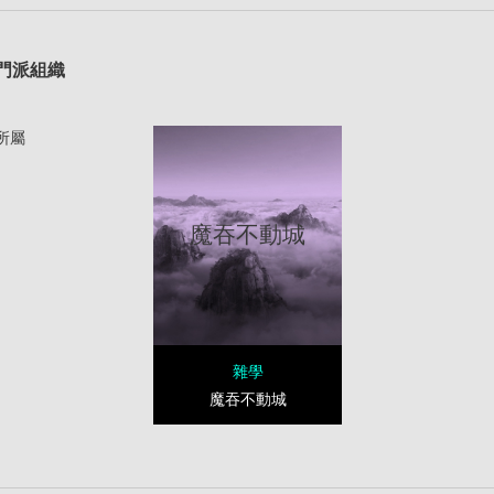
1
門派組織
所屬
魔吞不動城
雜學
魔吞不動城