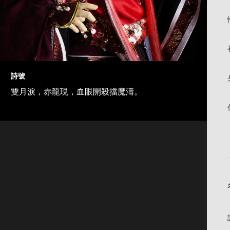
詩號
雙月淚，赤龍現，血眼開殺擋魔濤。