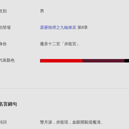
性別
男
初登場
霹靂狼煙之九輪燎原
第8章
身份
魔吞十二宮「赤龍宮」
代表顏色
名言錦句
詩詞
雙月淚，赤龍現，血眼開殺擋魔濤。