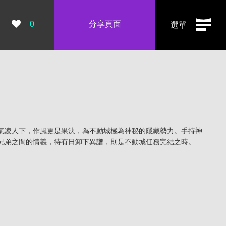
瀏覽數：
0
分享頁面
選單
氣凌人下，作風更是果決，為不動城極為神秘的隱藏勢力。手持神
兄弟之間的情義，待有日卸下異譜，則是不動城任務完結之時。