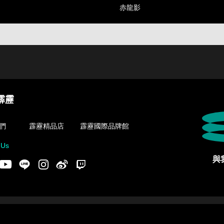
赤龍影
霹靂
們
霹靂精品店
霹靂國際品牌館
 Us
與
acebook
Youtube
LINE
Instgram
新浪微博
Twitch