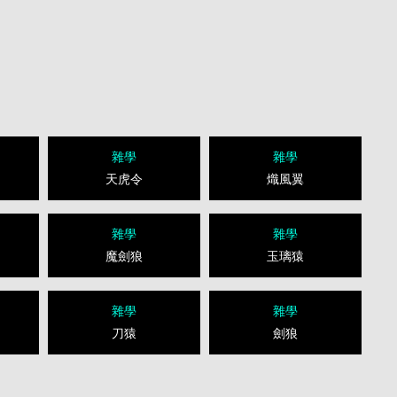
雜學
雜學
天虎令
熾風翼
雜學
雜學
魔劍狼
玉璃猿
雜學
雜學
刀猿
劍狼