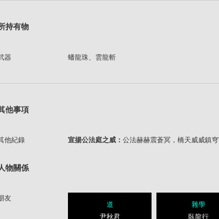
所持有物
武器
蟠龍珠、雲龍斬
其他事項
其他紀錄
宣揚公法庭之威：
公法赫赫震蒼冥，橋天威威鎮穹
人物關係
朋友
道
雜學
尹秋君
臥龍行