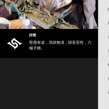
詩號
聖愚有道，浪跡無濤；歸吾至性，六
極天橋。