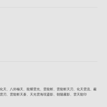
化天、八卦極天、龍耀雲光、雲龍斬、雲龍斬天刃、化天雲流、蔽
雲刃、雲龍斬天蒼、天光雲海現鎏影、朝陽霧影、雲天龍印