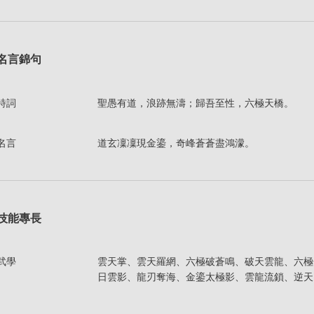
名言錦句
詩詞
聖愚有道，浪跡無濤；歸吾至性，六極天橋。
名言
道玄凜凜現金鎏，奇峰蒼蒼盡鴻濛。
技能專長
武學
雲天掌、雲天羅網、六極破蒼鳴、破天雲龍、六極
日雲影、龍刃奪海、金鎏太極影、雲龍流鎖、逆天