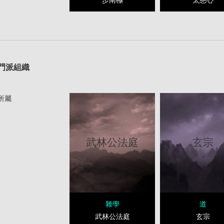
1
門派組織
所屬
武林公法庭
玄宗
雜學
道
武林公法庭
玄宗