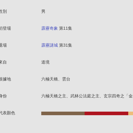
性別
男
初登場
霹靂奇象
第11集
退場
霹靂謎城
第31集
來自
道境
根據地
六極天橋、雲台
身份
六極天橋之主、武林公法庭之主、玄宗四奇之「金
代表顏色