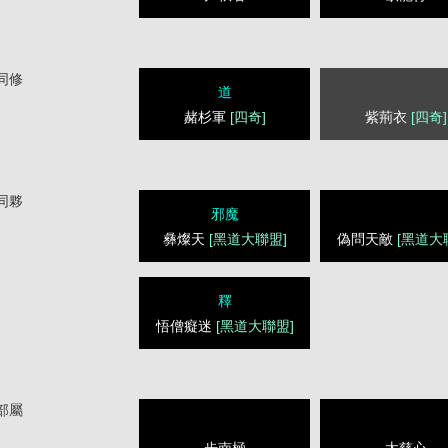
同修
道
赭杉軍
[四奇]
紫荊衣
[四奇]
同夥
邪魔
彝燦天
[黑道大聯盟]
偽問天敵
[黑道大
釋
悟僧癡迷
[黑道大聯盟]
部屬
步南極
太慈心