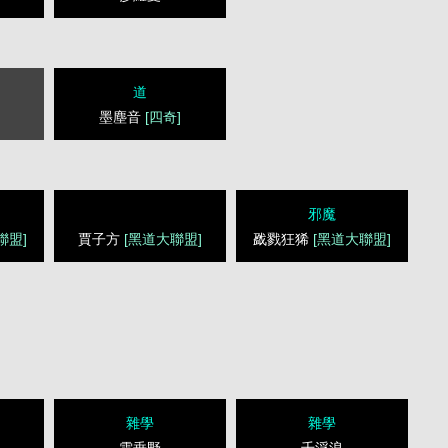
道
墨塵音
[四奇]
邪魔
聯盟]
賈子方
[黑道大聯盟]
戤戮狂狶
[黑道大聯盟]
雜學
雜學
雲垂野
千浮浪