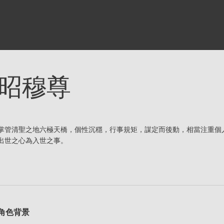
昭穆尊
掌管清聖之地六極天橋，個性沉穩，行事規矩，謀定而後動，相當注重個
出世之心為入世之事。
角色背景