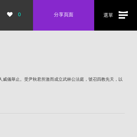
瀏覽數：
0
分享頁面
選單
人威儀舉止。受尹秋君所激而成立武林公法庭，號召四教先天，以