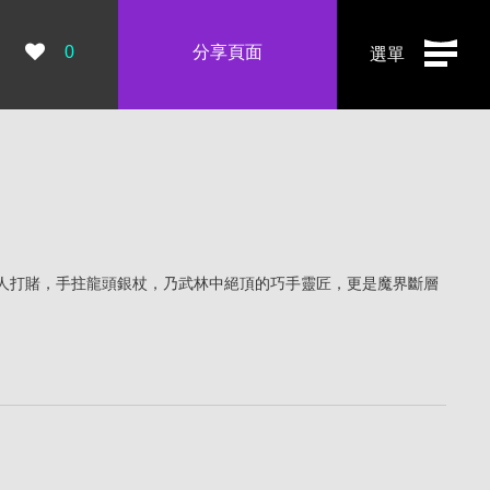
瀏覽數：
0
分享頁面
選單
人打賭，手拄龍頭銀杖，乃武林中絕頂的巧手靈匠，更是魔界斷層