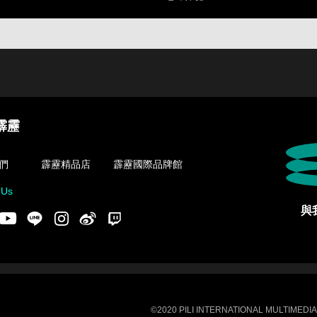
霹靂
們
霹靂精品店
霹靂國際品牌館
 Us
與
acebook
Youtube
LINE
Instgram
新浪微博
Twitch
©2020 PILI INTERNATIONAL MULTIMEDIA