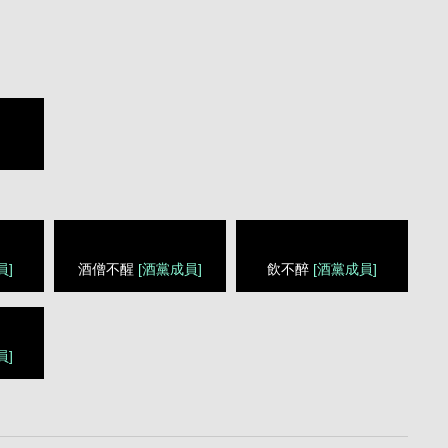
員]
酒僧不醒
[酒黨成員]
飲不醉
[酒黨成員]
員]