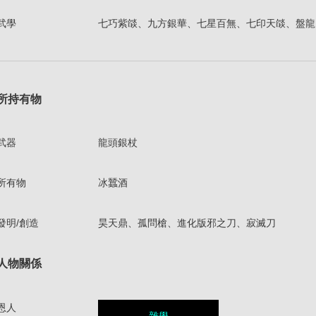
武學
七巧紫燄、九方銀華、七星百無、七印天燄、盤龍
所持有物
武器
龍頭銀杖
所有物
冰蠶酒
發明/創造
昊天鼎、孤問槍、進化版邪之刀、寂滅刀
人物關係
恩人