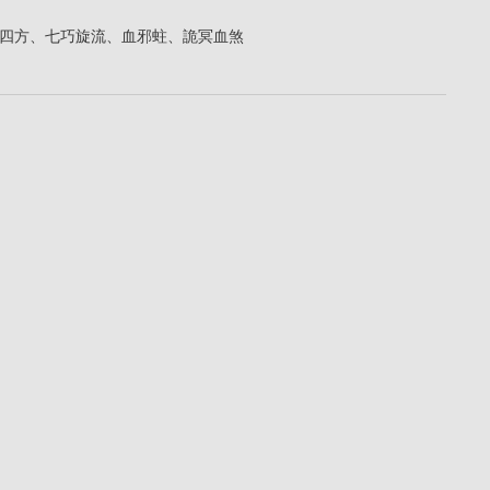
四方、七巧旋流、血邪蛀、詭冥血煞