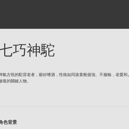
七巧神駝
脾氣古怪的駝背老者，癖好嗜酒，性格如同孩童般倔強、不服輸，老愛和
修復的關鍵人物。
角色背景