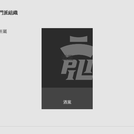
門派組織
所屬
酒黨
酒黨