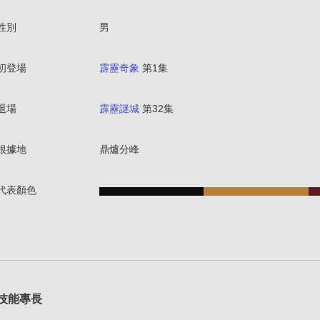
性別
男
初登場
霹靂奇象
第1集
退場
霹靂謎城
第32集
根據地
鼎爐分峰
代表顏色
技能專長