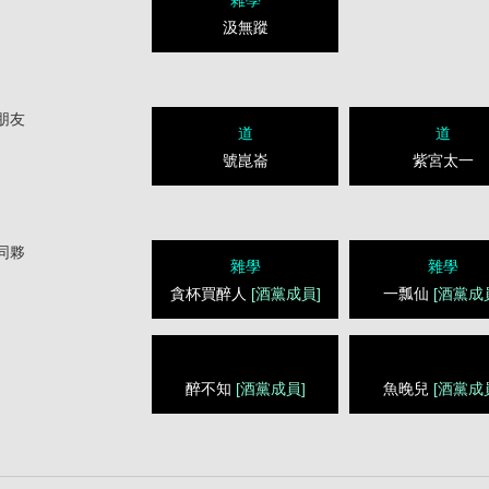
雜學
汲無蹤
朋友
道
道
號崑崙
紫宮太一
同夥
雜學
雜學
貪杯買醉人
[酒黨成員]
一瓢仙
[酒黨成
醉不知
[酒黨成員]
魚晚兒
[酒黨成
1